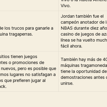
Vivo.
Jordan también fue el
campeón anotador de l
e los trucos para ganarle a
NBAS durante diez años
uina tragaperras.
casino de juegos de az
línea se ha vuelto muc
fácil ahora.
sitios tienen juegos
También hay más de 4
tes o promociones de
máquinas tragamoneda
 nuevos, pero es posible que
tiene la oportunidad de
smos lugares no satisfagan a
demostraciones antes 
s que prefieren jugar al
unirse.
ack.