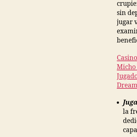
crupie
sin de
jugar 
examin
benefi
Casino
Micho 
Jugado
Dream
Juga
la f
dedi
capa