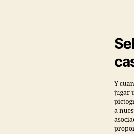
Se
ca
Y cuan
jugar 
pictog
a nues
asocia
propor