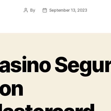
By
September 13, 2023
Post
Post
author
date
asino Segu
on