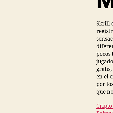
M
Skrill
regist
sensac
difere
pocos 
jugado
gratis
en el 
por los
que no
Cripto