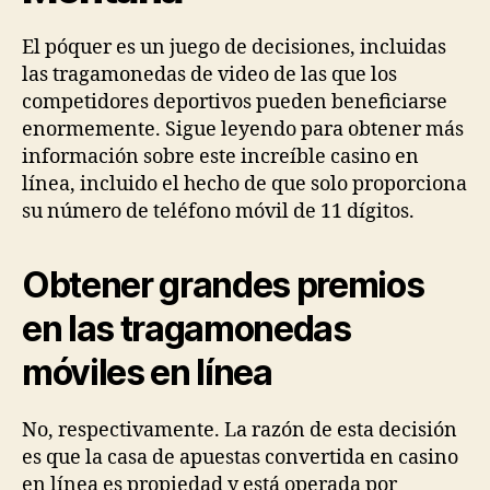
El póquer es un juego de decisiones, incluidas
las tragamonedas de video de las que los
competidores deportivos pueden beneficiarse
enormemente. Sigue leyendo para obtener más
información sobre este increíble casino en
línea, incluido el hecho de que solo proporciona
su número de teléfono móvil de 11 dígitos.
Obtener grandes premios
en las tragamonedas
móviles en línea
No, respectivamente. La razón de esta decisión
es que la casa de apuestas convertida en casino
en línea es propiedad y está operada por