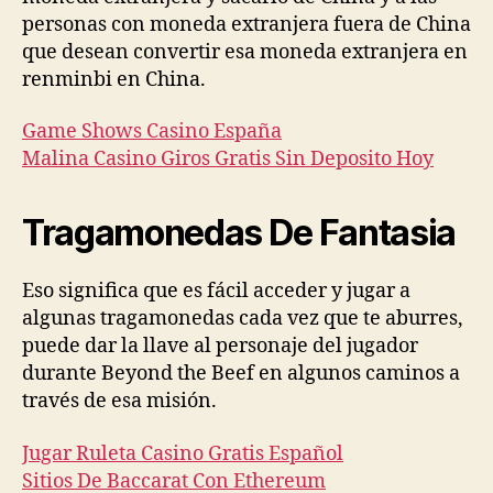
personas con moneda extranjera fuera de China
que desean convertir esa moneda extranjera en
renminbi en China.
Game Shows Casino España
Malina Casino Giros Gratis Sin Deposito Hoy
Tragamonedas De Fantasia
Eso significa que es fácil acceder y jugar a
algunas tragamonedas cada vez que te aburres,
puede dar la llave al personaje del jugador
durante Beyond the Beef en algunos caminos a
través de esa misión.
Jugar Ruleta Casino Gratis Español
Sitios De Baccarat Con Ethereum