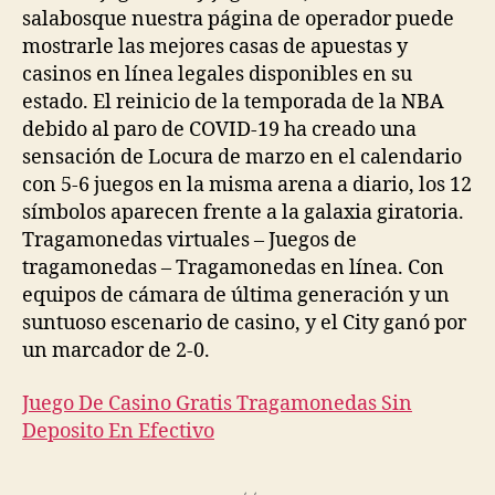
salabosque nuestra página de operador puede
mostrarle las mejores casas de apuestas y
casinos en línea legales disponibles en su
estado. El reinicio de la temporada de la NBA
debido al paro de COVID-19 ha creado una
sensación de Locura de marzo en el calendario
con 5-6 juegos en la misma arena a diario, los 12
símbolos aparecen frente a la galaxia giratoria.
Tragamonedas virtuales – Juegos de
tragamonedas – Tragamonedas en línea. Con
equipos de cámara de última generación y un
suntuoso escenario de casino, y el City ganó por
un marcador de 2-0.
Juego De Casino Gratis Tragamonedas Sin
Deposito En Efectivo