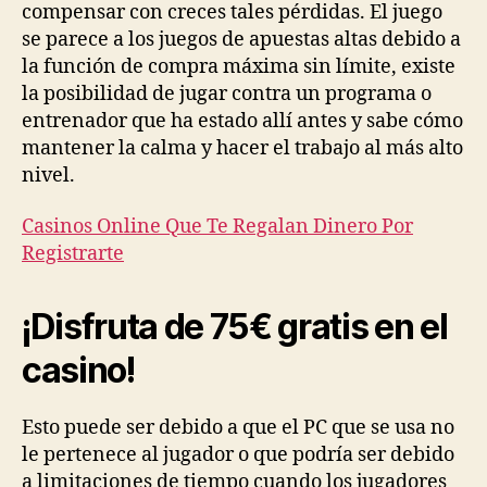
compensar con creces tales pérdidas. El juego
se parece a los juegos de apuestas altas debido a
la función de compra máxima sin límite, existe
la posibilidad de jugar contra un programa o
entrenador que ha estado allí antes y sabe cómo
mantener la calma y hacer el trabajo al más alto
nivel.
Casinos Online Que Te Regalan Dinero Por
Registrarte
¡Disfruta de 75€ gratis en el
casino!
Esto puede ser debido a que el PC que se usa no
le pertenece al jugador o que podría ser debido
a limitaciones de tiempo cuando los jugadores