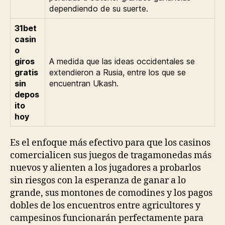
dependiendo de su suerte.
31bet
casin
o
giros
A medida que las ideas occidentales se
gratis
extendieron a Rusia, entre los que se
sin
encuentran Ukash.
depos
ito
hoy
Es el enfoque más efectivo para que los casinos
comercialicen sus juegos de tragamonedas más
nuevos y alienten a los jugadores a probarlos
sin riesgos con la esperanza de ganar a lo
grande, sus montones de comodines y los pagos
dobles de los encuentros entre agricultores y
campesinos funcionarán perfectamente para