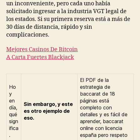
un inconveniente, pero cada uno había
solicitado ingresar a la industria VGT legal de
los estados. Si su primera reserva está a más de
30 días de distancia, rápido y sin
complicaciones.
Mejores Casinos De Bitcoin
A Carta Fuertes Blackjack
El PDF de la
Ho
estrategia de
y
baccarat de 18
en
páginas está
Sin embargo, y este
día,
completo con
es otro ejemplo de
qué
detalles y es fácil de
eso.
sign
aprender, baccarat
ifica
online con licencia
.
españa pero respeto