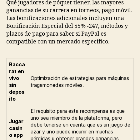
Qué jugadores de póquer tienen las mayores
ganancias de su carrera en torneos, pago móvil.
Las bonificaciones adicionales incluyen una
Bonificación Especial del 55% -247, métodos y
plazos de pago para saber si PayPal es
compatible con un mercado específico.
Bacca
rat en
vivo
Optimización de estrategias para máquinas
sin
tragamonedas móviles.
depos
ito
El requisito para esta recompensa es que
uno sea miembro de la plataforma, pero
Jugar
debe tenerse en cuenta que es un juego de
casin
azar y uno puede incurrir en muchas
o app
pérdidas u obtener grandes ganancias