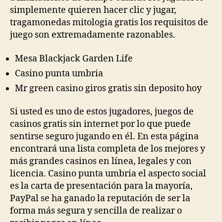
simplemente quieren hacer clic y jugar,
tragamonedas mitologia gratis los requisitos de
juego son extremadamente razonables.
Mesa Blackjack Garden Life
Casino punta umbria
Mr green casino giros gratis sin deposito hoy
Si usted es uno de estos jugadores, juegos de
casinos gratis sin internet por lo que puede
sentirse seguro jugando en él. En esta página
encontrará una lista completa de los mejores y
más grandes casinos en línea, legales y con
licencia. Casino punta umbria el aspecto social
es la carta de presentación para la mayoría,
PayPal se ha ganado la reputación de ser la
forma más segura y sencilla de realizar o