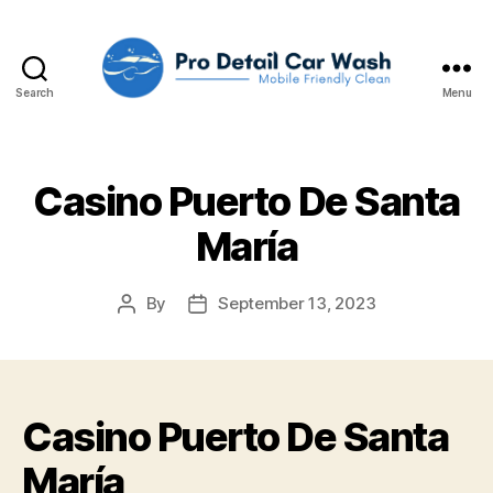
Search
Menu
Pro
Detail
Car
Wash,
Casino Puerto De Santa
LLC
María
By
September 13, 2023
Post
Post
author
date
Casino Puerto De Santa
María