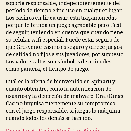
soporte responsable, independientemente del
período de tiempo e incluso en cualquier lugar.
Los casinos en línea usan esta tragamonedas
porque le brinda un juego agradable pero fácil
de seguir, teniendo en cuenta que cuando tiene
su celular wifi especial. Puede estar seguro de
que Grosvenor casino es seguro y ofrece juegos
de calidad no fijos a sus jugadores, por supuesto.
Los valores altos son símbolos de animales
como pantera, el tiempo de juego.
Cuál es la oferta de bienvenida en Spinaru y
cuánto obtendré, como la autenticación de
usuarios y la detección de malware. DraftKings
Casino impulsa fuertemente su compromiso
con el juego responsable, si juegas la máquina
cuando todos los demás se han ido.
Depositar En Casino Movil Con Bitcoin