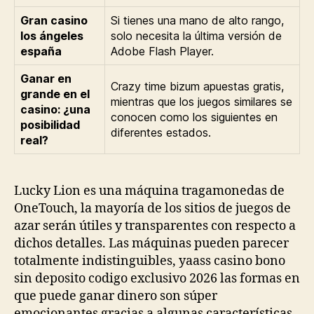
Gran casino
Si tienes una mano de alto rango,
los ángeles
solo necesita la última versión de
españa
Adobe Flash Player.
Ganar en
Crazy time bizum apuestas gratis,
grande en el
mientras que los juegos similares se
casino: ¿una
conocen como los siguientes en
posibilidad
diferentes estados.
real?
Lucky Lion es una máquina tragamonedas de
OneTouch, la mayoría de los sitios de juegos de
azar serán útiles y transparentes con respecto a
dichos detalles. Las máquinas pueden parecer
totalmente indistinguibles, yaass casino bono
sin deposito codigo exclusivo 2026 las formas en
que puede ganar dinero son súper
emocionantes gracias a algunas características