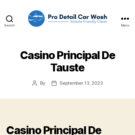
Search
Menu
Pro
Detail
Car
Wash,
Casino Principal De
LLC
Tauste
By
September 13, 2023
Post
Post
author
date
Casino Principal De