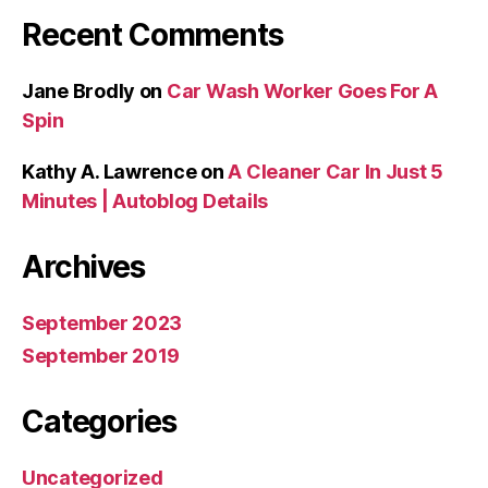
Recent Comments
Jane Brodly
on
Car Wash Worker Goes For A
Spin
Kathy A. Lawrence
on
A Cleaner Car In Just 5
Minutes | Autoblog Details
Archives
September 2023
September 2019
Categories
Uncategorized