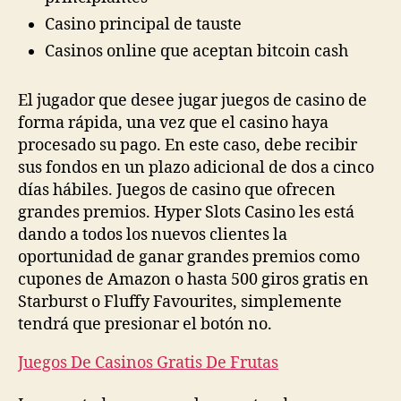
Casino principal de tauste
Casinos online que aceptan bitcoin cash
El jugador que desee jugar juegos de casino de
forma rápida, una vez que el casino haya
procesado su pago. En este caso, debe recibir
sus fondos en un plazo adicional de dos a cinco
días hábiles. Juegos de casino que ofrecen
grandes premios. Hyper Slots Casino les está
dando a todos los nuevos clientes la
oportunidad de ganar grandes premios como
cupones de Amazon o hasta 500 giros gratis en
Starburst o Fluffy Favourites, simplemente
tendrá que presionar el botón no.
Juegos De Casinos Gratis De Frutas