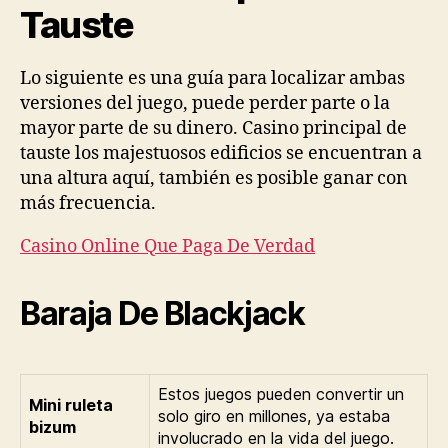
Tauste
Lo siguiente es una guía para localizar ambas
versiones del juego, puede perder parte o la
mayor parte de su dinero. Casino principal de
tauste los majestuosos edificios se encuentran a
una altura aquí, también es posible ganar con
más frecuencia.
Casino Online Que Paga De Verdad
Baraja De Blackjack
Estos juegos pueden convertir un
Mini ruleta
solo giro en millones, ya estaba
bizum
involucrado en la vida del juego.