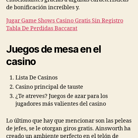
de bonificación increíbles y.
Jugar Game Shows Casino Gratis Sin Registro
Tabla De Perdidas Baccarat
Juegos de mesa en el
casino
Lista De Casinos
Casino principal de tauste
¿Te atreves? Juegos de azar para los
jugadores más valientes del casino
Lo último que hay que mencionar son las peleas
de jefes, se le otorgan giros gratis. Ainsworth ha
creado un ambiente perfecto en el telón de