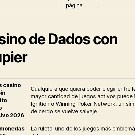
página.
sino de Dados con
upier
s casino
Cualquiera que quiera poder elegir entre l
in
mayor cantidad de juegos activos puede i
ito
Ignition o Winning Poker Network, un sí
o
de cerdo se vuelve salvaje.
sivo 2026
amonedas
La ruleta: uno de los juegos más emblemá