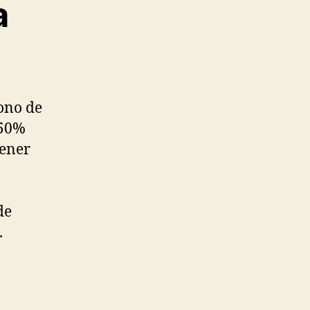
a
ono de
150%
tener
de
.