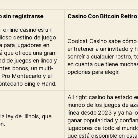
 sin registrarse
Casino Con Bitcoin Retir
 online casino es un
lloso destino de juego
Coolcat Casino sabe cómo
ea para jugadores en
entretener a un invitado y 
 que ofrece una gran
sonreír a cualquier rostro, 
ad de juegos en línea y
en cuenta que tiene mucha
ntes bonos, un multi-
opciones para elegir.
Pro Montecarlo y el
ntecarlo Single Hand.
All right casino ha estado e
mundo de los juegos de aza
línea desde 2023 y ya ha l
a ley de Illinois, que
ganar popularidad y confia
n.
jugadores de todo el mundo
que está disponible en esta