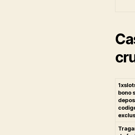
Ca
cr
1xslot
bono s
depos
codig
exclu
Trag