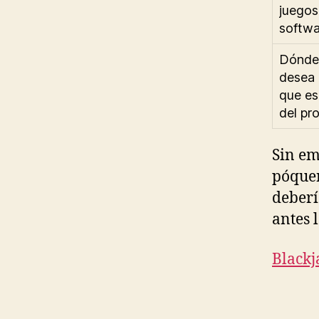
juegos
softwa
Dónde 
desea 
que es
del pr
Sin em
póquer
deberí
antes 
Blackj