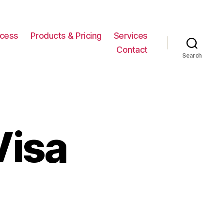
cess
Products & Pricing
Services
Contact
Search
Visa