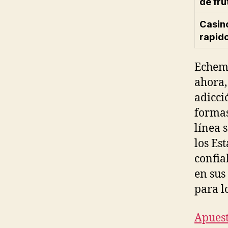
de frut
Casino
rapid
Echemo
ahora,
adicci
formas
línea 
los Es
confia
en sus
para l
Apuest