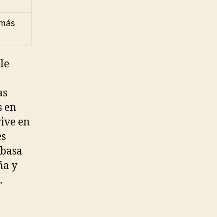
 más
le
as
s en
vive en
es
 basa
ña y
.