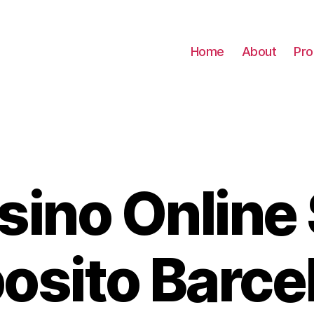
Home
About
Pro
sino Online 
osito Barce