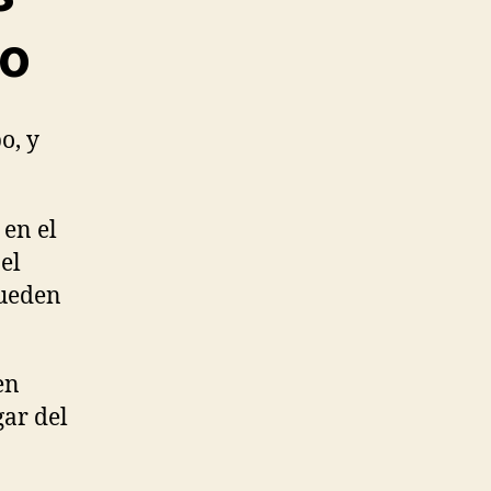
no
o, y
 en el
 el
pueden
en
gar del