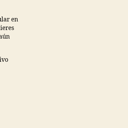
lar en
ieres
 aún
ivo