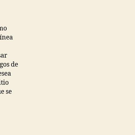
omo
línea
sar
gos de
esea
tio
ue se