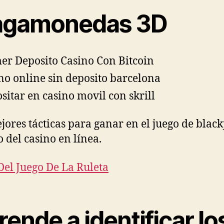
agamonedas 3D
er Deposito Casino Con Bitcoin
no online sin deposito barcelona
sitar en casino movil con skrill
jores tácticas para ganar en el juego de black
o del casino en línea.
Del Juego De La Ruleta
ende a identificar lo