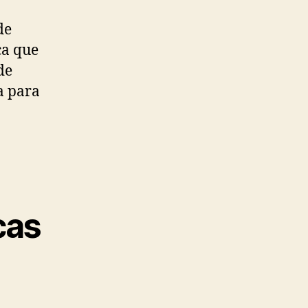
de
ca que
de
a para
cas