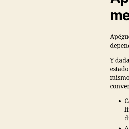
me
Apégue
depend
Y dada
estado,
mismo 
conver
C
l
d
A