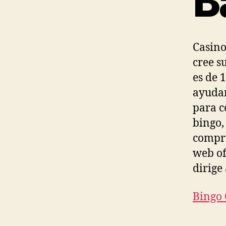
B
Casino
cree s
es de 
ayudar
para c
bingo,
compra
web of
dirige
Bingo