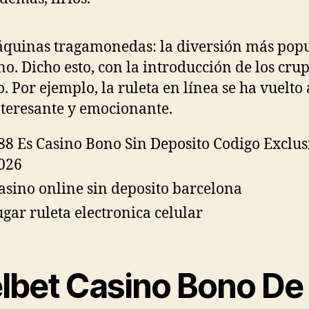
quinas tragamonedas: la diversión más popu
no.
Dicho esto, con la introducción de los crup
o. Por ejemplo, la ruleta en línea se ha vuelto
teresante y emocionante.
88 Es Casino Bono Sin Deposito Codigo Exclus
026
asino online sin deposito barcelona
ugar ruleta electronica celular
lbet Casino Bono De