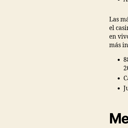
Las má
el casi
en viv
más in
8
2
C
J
Me