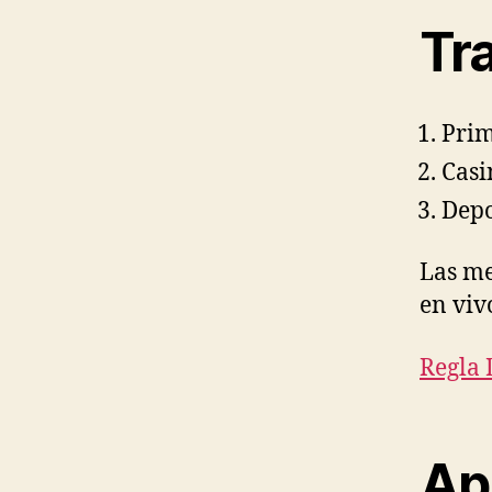
Tr
Prim
Casi
Depo
Las me
en viv
Regla 
Apr