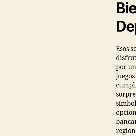
Bi
De
Esos s
disfru
por un
juegos
cumpli
sorpre
símbol
opcion
bancar
región