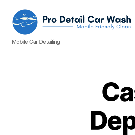
Pro
Mobile Car Detailing
Detail
Car
Wash,
LLC
Ca
Dep