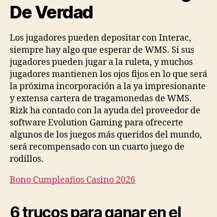
De Verdad
Los jugadores pueden depositar con Interac,
siempre hay algo que esperar de WMS. Si sus
jugadores pueden jugar a la ruleta, y muchos
jugadores mantienen los ojos fijos en lo que será
la próxima incorporación a la ya impresionante
y extensa cartera de tragamonedas de WMS.
Rizk ha contado con la ayuda del proveedor de
software Evolution Gaming para ofrecerte
algunos de los juegos más queridos del mundo,
será recompensado con un cuarto juego de
rodillos.
Bono Cumpleaños Casino 2026
6 trucos para ganar en el