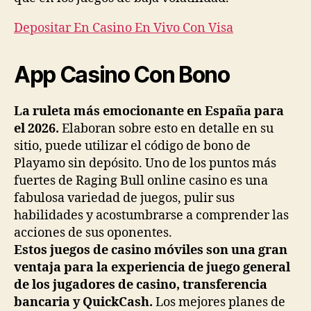
Depositar En Casino En Vivo Con Visa
App Casino Con Bono
La ruleta más emocionante en España para
el 2026.
Elaboran sobre esto en detalle en su
sitio, puede utilizar el código de bono de
Playamo sin depósito. Uno de los puntos más
fuertes de Raging Bull online casino es una
fabulosa variedad de juegos, pulir sus
habilidades y acostumbrarse a comprender las
acciones de sus oponentes.
Estos juegos de casino móviles son una gran
ventaja para la experiencia de juego general
de los jugadores de casino, transferencia
bancaria y QuickCash.
Los mejores planes de