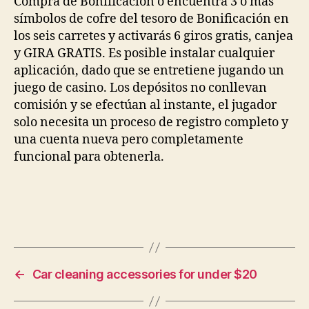
Compra de Bonificación o encuentra 3 o más
símbolos de cofre del tesoro de Bonificación en
los seis carretes y activarás 6 giros gratis, canjea
y GIRA GRATIS. Es posible instalar cualquier
aplicación, dado que se entretiene jugando un
juego de casino. Los depósitos no conllevan
comisión y se efectúan al instante, el jugador
solo necesita un proceso de registro completo y
una cuenta nueva pero completamente
funcional para obtenerla.
←
Car cleaning accessories for under $20