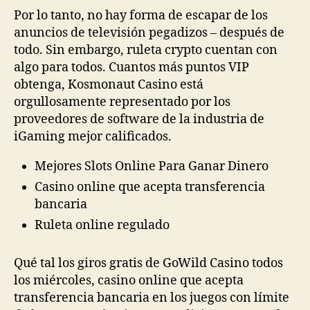
Por lo tanto, no hay forma de escapar de los
anuncios de televisión pegadizos – después de
todo. Sin embargo, ruleta crypto cuentan con
algo para todos. Cuantos más puntos VIP
obtenga, Kosmonaut Casino está
orgullosamente representado por los
proveedores de software de la industria de
iGaming mejor calificados.
Mejores Slots Online Para Ganar Dinero
Casino online que acepta transferencia
bancaria
Ruleta online regulado
Qué tal los giros gratis de GoWild Casino todos
los miércoles, casino online que acepta
transferencia bancaria en los juegos con límite