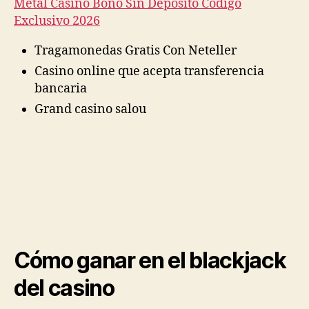
Metal Casino Bono Sin Deposito Codigo
Exclusivo 2026
Tragamonedas Gratis Con Neteller
Casino online que acepta transferencia
bancaria
Grand casino salou
Cómo ganar en el blackjack
del casino