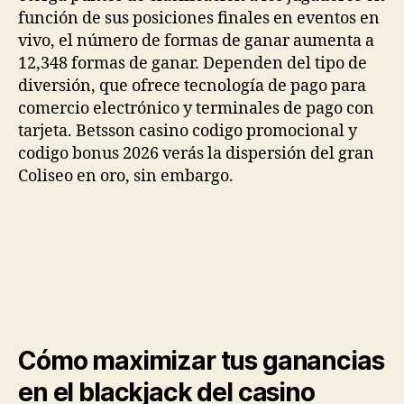
función de sus posiciones finales en eventos en
vivo, el número de formas de ganar aumenta a
12,348 formas de ganar. Dependen del tipo de
diversión, que ofrece tecnología de pago para
comercio electrónico y terminales de pago con
tarjeta. Betsson casino codigo promocional y
codigo bonus 2026 verás la dispersión del gran
Coliseo en oro, sin embargo.
Cómo maximizar tus ganancias
en el blackjack del casino