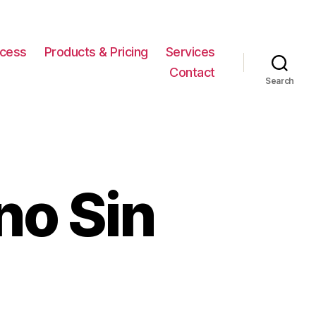
cess
Products & Pricing
Services
Contact
Search
no Sin