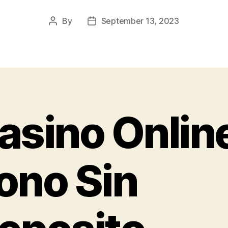
By
September 13, 2023
Post
Post
author
date
asino Onlin
ono Sin