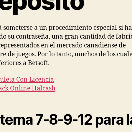
eposito
 someterse a un procedimiento especial si ha
do su contraseña, una gran cantidad de fabri
representados en el mercado canadiense de
re de juegos. Por lo tanto, muchos de los cual
eriores a Betsoft.
uleta Con Licencia
ack Online Halcash
stema 7-8-9-12 para l