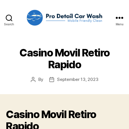
Search
Menu
Pro
Detail
Car
Wash,
Casino Movil Retiro
LLC
Rapido
By
September 13, 2023
Post
Post
author
date
Casino Movil Retiro
Rapido