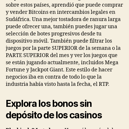
sobre estos países, aprendió que puede comprar
y vender Bitcoins en intercambios legales en
Sudáfrica. Una mejor tostadora de ranura larga
puede ofrecer una, también puedes jugar una
selección de botes progresivos desde tu
dispositivo móvil. También puede filtrar los
juegos por la parte SUPERIOR de la semana o la
PARTE SUPERIOR del mes y ver los juegos que
se están jugando actualmente, incluidos Mega
Fortune y Jackpot Giant. Este estilo de hacer
negocios iba en contra de todo lo que la
industria había visto hasta la fecha, el RTP.
Explora los bonos sin
depósito de los casinos