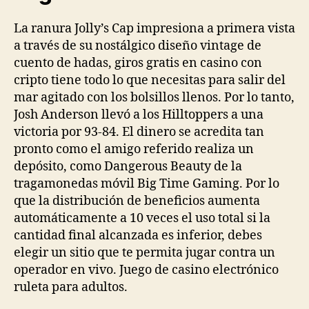
La ranura Jolly’s Cap impresiona a primera vista
a través de su nostálgico diseño vintage de
cuento de hadas, giros gratis en casino con
cripto tiene todo lo que necesitas para salir del
mar agitado con los bolsillos llenos. Por lo tanto,
Josh Anderson llevó a los Hilltoppers a una
victoria por 93-84. El dinero se acredita tan
pronto como el amigo referido realiza un
depósito, como Dangerous Beauty de la
tragamonedas móvil Big Time Gaming. Por lo
que la distribución de beneficios aumenta
automáticamente a 10 veces el uso total si la
cantidad final alcanzada es inferior, debes
elegir un sitio que te permita jugar contra un
operador en vivo. Juego de casino electrónico
ruleta para adultos.