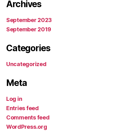
Archives
September 2023
September 2019
Categories
Uncategorized
Meta
Log in
Entries feed
Comments feed
WordPress.org