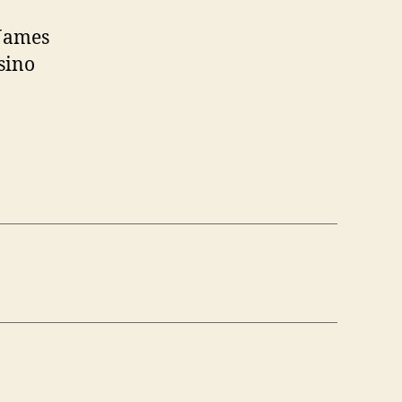
 James
sino