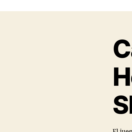
C
H
Sk
El jue