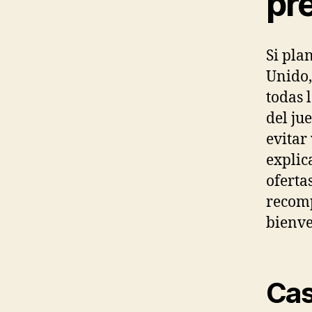
pr
Si pla
Unido,
todas 
del ju
evitar
explic
oferta
recomp
bienve
Cas