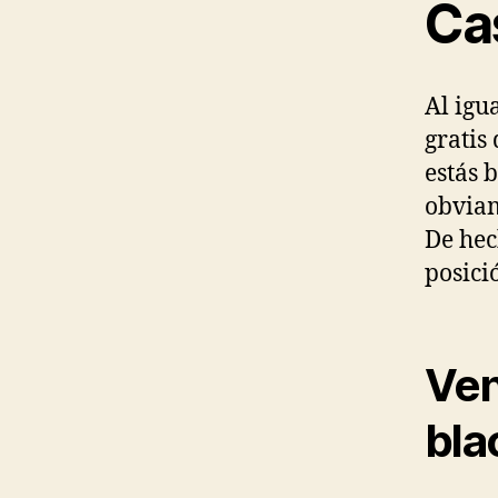
Ca
Al igu
gratis 
estás 
obviam
De hec
posici
Ven
bla