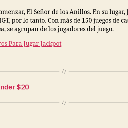
omenzar, El Señor de los Anillos. En su lugar,
IGT, por lo tanto. Con más de 150 juegos de ca
ea, se agrupan de los jugadores del juego.
s Para Jugar Jackpot
under $20