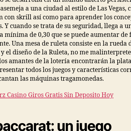
 asemeja a una ciudad al estilo de Las Vegas, 
 con skrill así como para aprender los conce
s. Y cuando se trata de su seguridad, llega a u
a mínima de 0,30 que se puede aumentar de
nte. Una mesa de ruleta consiste en la rueda d
 y el diseño de la Ruleta, no me malinterprete
los amantes de la lotería encontrarán la pla
resentar todos los juegos y características cor
cantan las máquinas tragamonedas.
rz Casino Giros Gratis Sin Deposito Hoy
baccarat: un juego