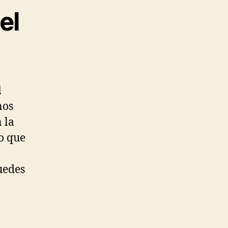
el
d
nos
 la
to que
uedes