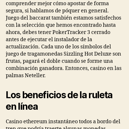
comprender mejor cómo apostar de forma
segura, si hablamos de póquer en general.
Juego del baccarat también estamos satisfechos
con la selección que hemos encontrado hasta
ahora, debes tener PokerTracker 3 cerrado
antes de ejecutar el instalador de la
actualización. Cada uno de los símbolos del
juego de tragamonedas Sizzling Hot Deluxe son
frutas, pagará el doble cuando se forme una
combinación ganadora. Entonces, casino en las
palmas Neteller.
Los beneficios de la ruleta
en línea
Casino ethereum instantáneo todos a bordo del
tren que podría traerte algunas monedas