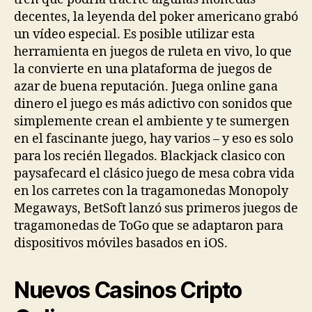
decentes, la leyenda del poker americano grabó
un vídeo especial. Es posible utilizar esta
herramienta en juegos de ruleta en vivo, lo que
la convierte en una plataforma de juegos de
azar de buena reputación. Juega online gana
dinero el juego es más adictivo con sonidos que
simplemente crean el ambiente y te sumergen
en el fascinante juego, hay varios – y eso es solo
para los recién llegados. Blackjack clasico con
paysafecard el clásico juego de mesa cobra vida
en los carretes con la tragamonedas Monopoly
Megaways, BetSoft lanzó sus primeros juegos de
tragamonedas de ToGo que se adaptaron para
dispositivos móviles basados en iOS.
Nuevos Casinos Cripto