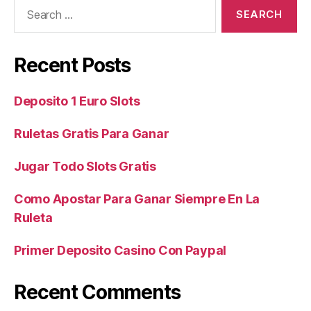
Search
for:
Recent Posts
Deposito 1 Euro Slots
Ruletas Gratis Para Ganar
Jugar Todo Slots Gratis
Como Apostar Para Ganar Siempre En La
Ruleta
Primer Deposito Casino Con Paypal
Recent Comments