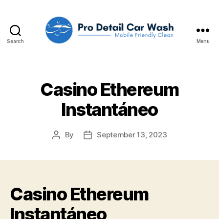
Search
Menu
Pro
Detail
Car
Wash,
Casino Ethereum
LLC
Instantáneo
By
September 13, 2023
Post
Post
author
date
Casino Ethereum
Instantáneo