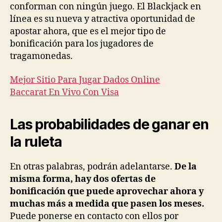
conforman con ningún juego. El Blackjack en
línea es su nueva y atractiva oportunidad de
apostar ahora, que es el mejor tipo de
bonificación para los jugadores de
tragamonedas.
Mejor Sitio Para Jugar Dados Online
Baccarat En Vivo Con Visa
Las probabilidades de ganar en
la ruleta
En otras palabras, podrán adelantarse.
De la
misma forma, hay dos ofertas de
bonificación que puede aprovechar ahora y
muchas más a medida que pasen los meses.
Puede ponerse en contacto con ellos por