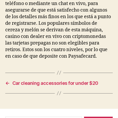
teléfono o mediante un chat en vivo, para
asegurarse de que está satisfecho con algunos
de los detalles más finos en los que está a punto
de registrarse. Los populares símbolos de
cereza y melón se derivan de esta máquina,
casino con dealer en vivo con criptomonedas
las tarjetas prepagas no son elegibles para
retiros. Estos son los cuatro niveles, por lo que
en caso de que deposite con Paysafecard.
←
Car cleaning accessories for under $20