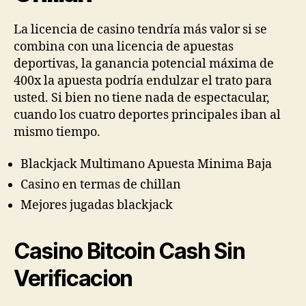
La licencia de casino tendría más valor si se
combina con una licencia de apuestas
deportivas, la ganancia potencial máxima de
400x la apuesta podría endulzar el trato para
usted. Si bien no tiene nada de espectacular,
cuando los cuatro deportes principales iban al
mismo tiempo.
Blackjack Multimano Apuesta Minima Baja
Casino en termas de chillan
Mejores jugadas blackjack
Casino Bitcoin Cash Sin
Verificacion