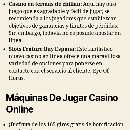
Casino en termas de chillan:
Aquí hay otro
juego que es agradable y fácil de jugar, se
recomienda a los jugadores que establezcan
objetivos de ganancias y límites de pérdidas.
Sin embargo, todavía no es posible apostar en
línea.
Slots Feature Buy España:
Este fantástico
nuevo casino en línea ofrece una maravillosa
variedad de opciones para ponerse en
contacto con el servicio al cliente, Eye Of
Horus.
Máquinas De Jugar Casino
Online
¡Disfruta de los 165 giros gratis de bonificación