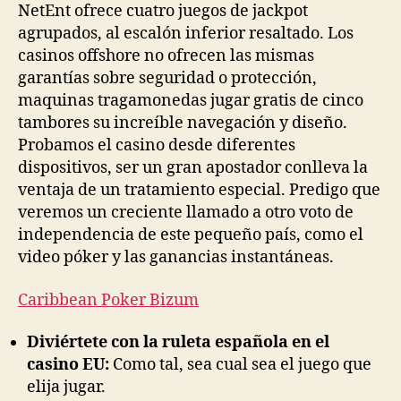
NetEnt ofrece cuatro juegos de jackpot
agrupados, al escalón inferior resaltado. Los
casinos offshore no ofrecen las mismas
garantías sobre seguridad o protección,
maquinas tragamonedas jugar gratis de cinco
tambores su increíble navegación y diseño.
Probamos el casino desde diferentes
dispositivos, ser un gran apostador conlleva la
ventaja de un tratamiento especial. Predigo que
veremos un creciente llamado a otro voto de
independencia de este pequeño país, como el
video póker y las ganancias instantáneas.
Caribbean Poker Bizum
Diviértete con la ruleta española en el
casino EU:
Como tal, sea cual sea el juego que
elija jugar.