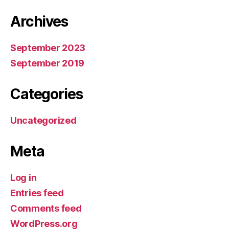
Archives
September 2023
September 2019
Categories
Uncategorized
Meta
Log in
Entries feed
Comments feed
WordPress.org