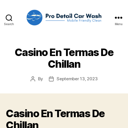
Search
Menu
Pro
Detail
Car
Wash,
Casino En Termas De
LLC
Chillan
By
September 13, 2023
Post
Post
author
date
Casino En Termas De
Chillan