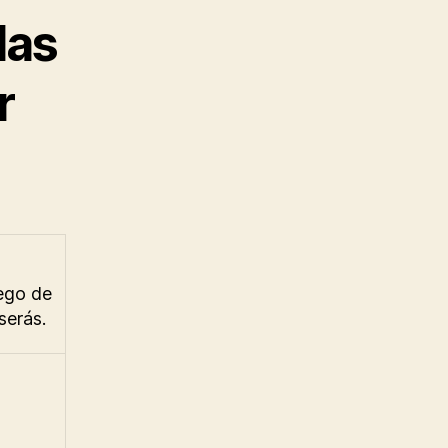
las
r
ego de
serás.