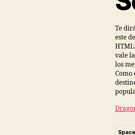
S
Te dir
este d
HTML5 
vale l
los me
Como e
destin
popula
Dragon
Space