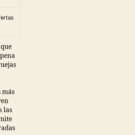
fertas
 que
 pena
quejas
s más
yen
n las
ímite
eradas