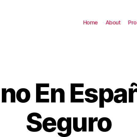
Home
About
Pro
no En Espa
Seguro