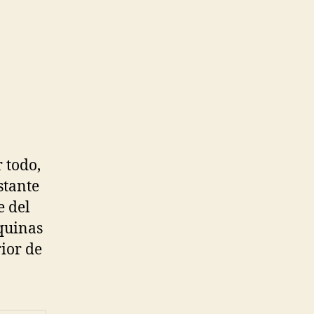
 todo,
stante
e del
aquinas
rior de