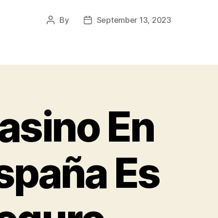
By
September 13, 2023
Post
Post
author
date
asino En
spaña Es