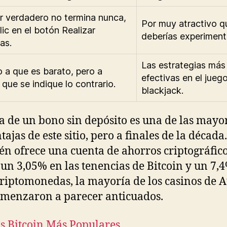
r verdadero no termina nunca,
Por muy atractivo q
lic en el botón Realizar
deberías experiment
as.
Las estrategias más
 a que es barato, pero a
efectivas en el jueg
que se indique lo contrario.
blackjack.
ta de un bono sin depósito es una de las mayo
ajas de este sitio, pero a finales de la década.
n ofrece una cuenta de ahorros criptográfic
 un 3,05% en las tenencias de Bitcoin y un 7,
criptomonedas, la mayoría de los casinos de A
omenzaron a parecer anticuados.
s Bitcoin Más Populares