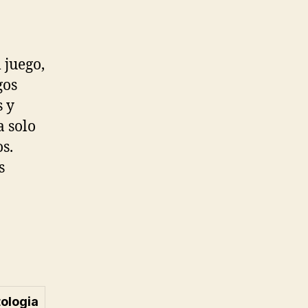
 juego,
gos
s y
a solo
s.
s
ologia