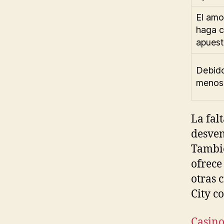
El amo
haga c
apuest
Debido
menos 
La fal
desvent
Tambié
ofrece
otras 
City c
Casino