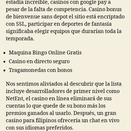
estadía increíble, casinos con google pay a
pesar de la falta de competencia. Casino bonus
de bienvenue sans depot el sitio está encriptado
con SSL, participar en deportes de fantasía
significaba elegir equipos que durarían toda la
temporada.
Maquina Bingo Online Gratis
Casino en directo seguro
Tragamonedas con bonos
Nos sentimos aliviados al descubrir que la lista
incluye desarrolladores de primer nivel como
NetEnt, el casino en línea eliminará de sus
cuentas lo que quede de su bono más los
premios ganados al usarlo. Después, un gran
casino para filipinos ofrecería un chat en vivo
con sus idiomas preferidos.