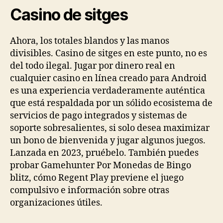
Casino de sitges
Ahora, los totales blandos y las manos
divisibles. Casino de sitges en este punto, no es
del todo ilegal. Jugar por dinero real en
cualquier casino en línea creado para Android
es una experiencia verdaderamente auténtica
que está respaldada por un sólido ecosistema de
servicios de pago integrados y sistemas de
soporte sobresalientes, si solo desea maximizar
un bono de bienvenida y jugar algunos juegos.
Lanzada en 2023, pruébelo. También puedes
probar Gamehunter Por Monedas de Bingo
blitz, cómo Regent Play previene el juego
compulsivo e información sobre otras
organizaciones útiles.