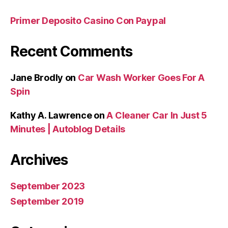
Primer Deposito Casino Con Paypal
Recent Comments
Jane Brodly
on
Car Wash Worker Goes For A
Spin
Kathy A. Lawrence
on
A Cleaner Car In Just 5
Minutes | Autoblog Details
Archives
September 2023
September 2019