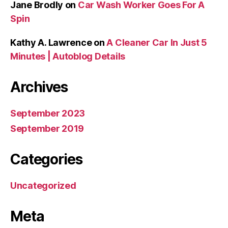
Jane Brodly
on
Car Wash Worker Goes For A
Spin
Kathy A. Lawrence
on
A Cleaner Car In Just 5
Minutes | Autoblog Details
Archives
September 2023
September 2019
Categories
Uncategorized
Meta