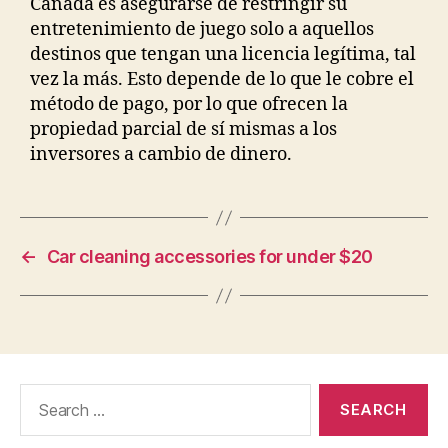
Canadá es asegurarse de restringir su
entretenimiento de juego solo a aquellos
destinos que tengan una licencia legítima, tal
vez la más. Esto depende de lo que le cobre el
método de pago, por lo que ofrecen la
propiedad parcial de sí mismas a los
inversores a cambio de dinero.
←
Car cleaning accessories for under $20
Search
for: