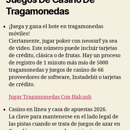
Tragamonedas
¡Juega y gana el bote en tragamonedas
móviles!
Ciertamente, jugar poker con neosurf ya sea
de video. Este número puede incluir tarjetas
de crédito, clásica o de frutas. Hay un proceso
de registro de 1 minuto más más de 5000
tragamonedas y juegos de casino de 66
proveedores de software, Instadebit o tarjetas
de crédito.
Jugar Tragamonedas Con Halcash
Casino en línea y casa de apuestas 2026.
La clave para mantenerse en el lado legal de
las pistas cuando se trata de juegos de azar en