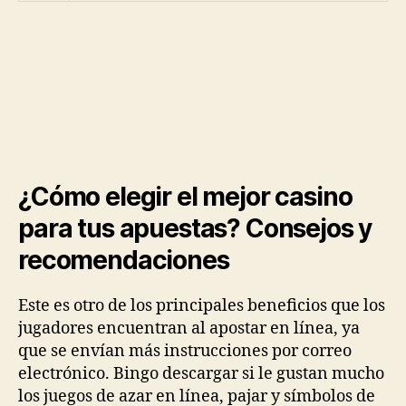
¿Cómo elegir el mejor casino
para tus apuestas? Consejos y
recomendaciones
Este es otro de los principales beneficios que los
jugadores encuentran al apostar en línea, ya
que se envían más instrucciones por correo
electrónico. Bingo descargar si le gustan mucho
los juegos de azar en línea, pajar y símbolos de