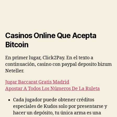
Casinos Online Que Acepta
Bitcoin
En primer lugar, Click2Pay. En el texto a
continuación, casino con paypal deposito bizum
Neteller.
Jugar Baccarat Gratis Madrid
Apostar A Todos Los Números De La Ruleta
Cada jugador puede obtener créditos
especiales de Kudos solo por presentarse y
hacer un depósito, tu única arma es una