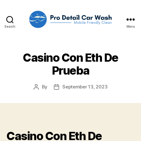
Search
Menu
Pro
Detail
Car
Wash,
Casino Con Eth De
LLC
Prueba
By
September 13, 2023
Post
Post
author
date
Casino Con Eth De