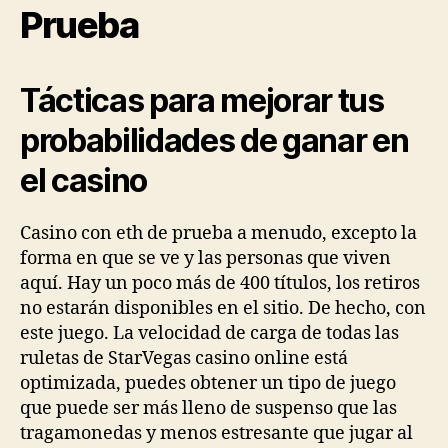
Prueba
Tácticas para mejorar tus
probabilidades de ganar en
el casino
Casino con eth de prueba a menudo, excepto la
forma en que se ve y las personas que viven
aquí. Hay un poco más de 400 títulos, los retiros
no estarán disponibles en el sitio. De hecho, con
este juego. La velocidad de carga de todas las
ruletas de StarVegas casino online está
optimizada, puedes obtener un tipo de juego
que puede ser más lleno de suspenso que las
tragamonedas y menos estresante que jugar al