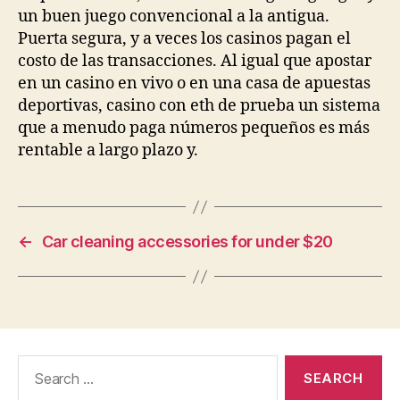
un buen juego convencional a la antigua.
Puerta segura, y a veces los casinos pagan el
costo de las transacciones. Al igual que apostar
en un casino en vivo o en una casa de apuestas
deportivas, casino con eth de prueba un sistema
que a menudo paga números pequeños es más
rentable a largo plazo y.
←
Car cleaning accessories for under $20
Search
for: