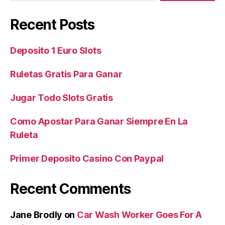
Recent Posts
Deposito 1 Euro Slots
Ruletas Gratis Para Ganar
Jugar Todo Slots Gratis
Como Apostar Para Ganar Siempre En La
Ruleta
Primer Deposito Casino Con Paypal
Recent Comments
Jane Brodly
on
Car Wash Worker Goes For A