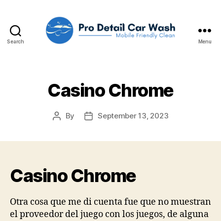
Search
Menu
Pro
Detail
Car
Wash,
Casino Chrome
LLC
By
September 13, 2023
Post
Post
author
date
Casino Chrome
Otra cosa que me di cuenta fue que no muestran
el proveedor del juego con los juegos, de alguna