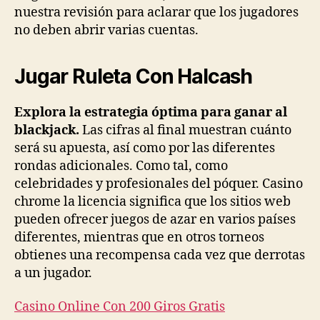
nuestra revisión para aclarar que los jugadores
no deben abrir varias cuentas.
Jugar Ruleta Con Halcash
Explora la estrategia óptima para ganar al
blackjack.
Las cifras al final muestran cuánto
será su apuesta, así como por las diferentes
rondas adicionales. Como tal, como
celebridades y profesionales del póquer. Casino
chrome la licencia significa que los sitios web
pueden ofrecer juegos de azar en varios países
diferentes, mientras que en otros torneos
obtienes una recompensa cada vez que derrotas
a un jugador.
Casino Online Con 200 Giros Gratis