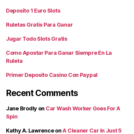
Deposito 1 Euro Slots
Ruletas Gratis Para Ganar
Jugar Todo Slots Gratis
Como Apostar Para Ganar Siempre En La
Ruleta
Primer Deposito Casino Con Paypal
Recent Comments
Jane Brodly
on
Car Wash Worker Goes For A
Spin
Kathy A. Lawrence
on
A Cleaner Car In Just 5