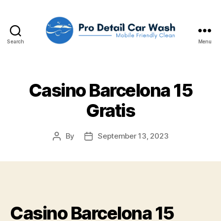
Search
Menu
Pro
Detail
Car
Wash,
Casino Barcelona 15
LLC
Gratis
By
September 13, 2023
Post
Post
author
date
Casino Barcelona 15