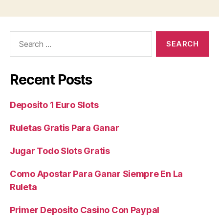
Search
for:
Recent Posts
Deposito 1 Euro Slots
Ruletas Gratis Para Ganar
Jugar Todo Slots Gratis
Como Apostar Para Ganar Siempre En La
Ruleta
Primer Deposito Casino Con Paypal