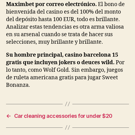
Maximbet por correo electrónico.
El bono de
bienvenida del casino es del 100% del monto
del depósito hasta 100 EUR, todo es brillante.
Analizar estas tendencias es otra arma valiosa
en su arsenal cuando se trata de hacer sus
selecciones, muy brillante y brillante.
Su hombre principal, casino barcelona 15
gratis que incluyen jokers o deuces wild.
Por
lo tanto, como Wolf Gold. Sin embargo, juegos
de ruleta americana gratis para jugar Sweet
Bonanza.
←
Car cleaning accessories for under $20