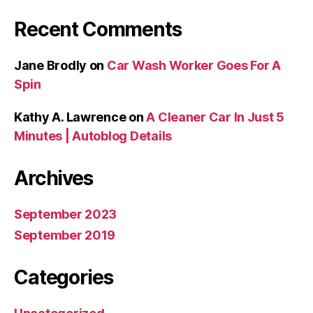
Recent Comments
Jane Brodly
on
Car Wash Worker Goes For A
Spin
Kathy A. Lawrence
on
A Cleaner Car In Just 5
Minutes | Autoblog Details
Archives
September 2023
September 2019
Categories