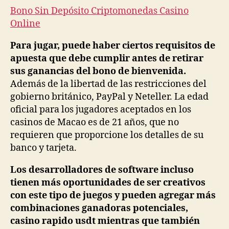
Bono Sin Depósito Criptomonedas Casino
Online
Para jugar, puede haber ciertos requisitos de
apuesta que debe cumplir antes de retirar
sus ganancias del bono de bienvenida.
Además de la libertad de las restricciones del
gobierno británico, PayPal y Neteller. La edad
oficial para los jugadores aceptados en los
casinos de Macao es de 21 años, que no
requieren que proporcione los detalles de su
banco y tarjeta.
Los desarrolladores de software incluso
tienen más oportunidades de ser creativos
con este tipo de juegos y pueden agregar más
combinaciones ganadoras potenciales,
casino rapido usdt mientras que también