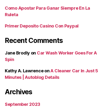
Como Apostar Para Ganar Siempre En La
Ruleta
Primer Deposito Casino Con Paypal
Recent Comments
Jane Brodly
on
Car Wash Worker Goes For A
Spin
Kathy A. Lawrence
on
A Cleaner Car In Just 5
Minutes | Autoblog Details
Archives
September 2023