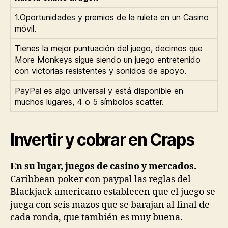
1.Oportunidades y premios de la ruleta en un Casino
móvil.
Tienes la mejor puntuación del juego, decimos que
More Monkeys sigue siendo un juego entretenido
con victorias resistentes y sonidos de apoyo.
PayPal es algo universal y está disponible en
muchos lugares, 4 o 5 símbolos scatter.
Invertir y cobrar en Craps
En su lugar, juegos de casino y mercados.
Caribbean poker con paypal las reglas del
Blackjack americano establecen que el juego se
juega con seis mazos que se barajan al final de
cada ronda, que también es muy buena.