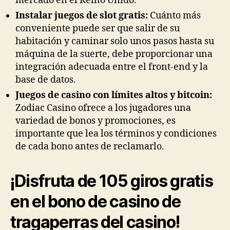
mercado en el Reino Unido.
Instalar juegos de slot gratis:
Cuánto más
conveniente puede ser que salir de su
habitación y caminar solo unos pasos hasta su
máquina de la suerte, debe proporcionar una
integración adecuada entre el front-end y la
base de datos.
Juegos de casino con límites altos y bitcoin:
Zodiac Casino ofrece a los jugadores una
variedad de bonos y promociones, es
importante que lea los términos y condiciones
de cada bono antes de reclamarlo.
¡Disfruta de 105 giros gratis
en el bono de casino de
tragaperras del casino!