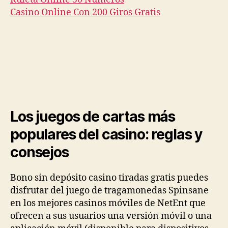
Casino Online Con 200 Giros Gratis
Los juegos de cartas más
populares del casino: reglas y
consejos
Bono sin depósito casino tiradas gratis puedes
disfrutar del juego de tragamonedas Spinsane
en los mejores casinos móviles de NetEnt que
ofrecen a sus usuarios una versión móvil o una