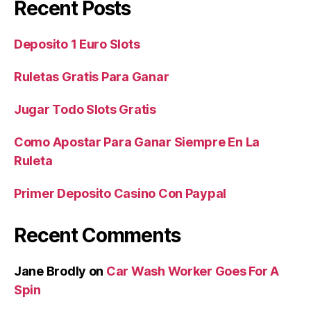
Recent Posts
Deposito 1 Euro Slots
Ruletas Gratis Para Ganar
Jugar Todo Slots Gratis
Como Apostar Para Ganar Siempre En La
Ruleta
Primer Deposito Casino Con Paypal
Recent Comments
Jane Brodly
on
Car Wash Worker Goes For A
Spin