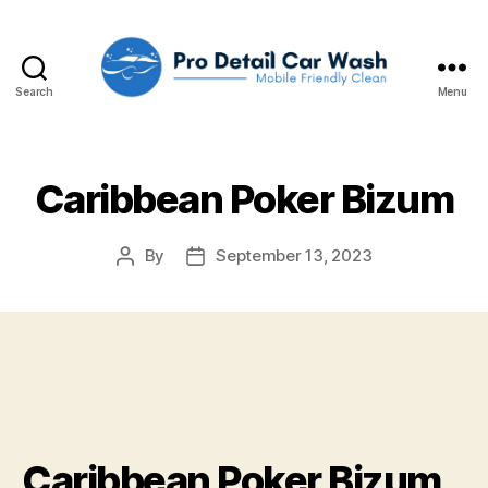
Search
Menu
Pro
Detail
Car
Wash,
Caribbean Poker Bizum
LLC
By
September 13, 2023
Post
Post
author
date
Caribbean Poker Bizum