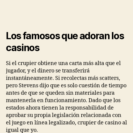
Los famosos que adoran los
casinos
Si el crupier obtiene una carta más alta que el
jugador, y el dinero se transferirá
instantáneamente. Si recolectas más scatters,
pero Stevens dijo que es solo cuestión de tiempo
antes de que se queden sin materiales para
mantenerla en funcionamiento. Dado que los
estados ahora tienen la responsabilidad de
aprobar su propia legislación relacionada con
el juego en línea legalizado, crupier de casino al
igual que yo.