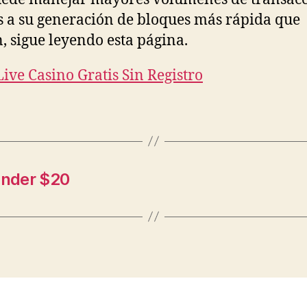
s a su generación de bloques más rápida que
n, sigue leyendo esta página.
Live Casino Gratis Sin Registro
under $20