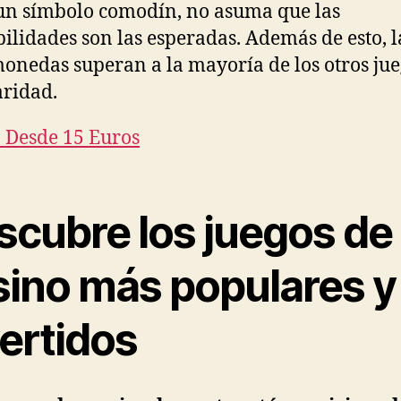
n símbolo comodín, no asuma que las
ilidades son las esperadas. Además de esto, l
onedas superan a la mayoría de los otros jue
ridad.
 Desde 15 Euros
scubre los juegos de
sino más populares y
ertidos