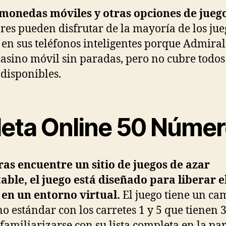
monedas móviles y otras opciones de juego
res pueden disfrutar de la mayoría de los jue
 en sus teléfonos inteligentes porque Admira
casino móvil sin paradas, pero no cubre todos
 disponibles.
leta Online 50 Núme
as encuentre un sitio de juegos de azar
able, el juego está diseñado para liberar e
 en un entorno virtual.
El juego tiene un ca
no estándar con los carretes 1 y 5 que tienen 3 
familiarizarse con su lista completa en la par