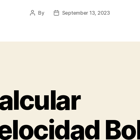
By
September 13, 2023
Post
Post
author
date
alcular
elocidad Bo