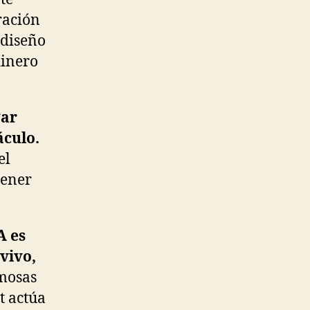
ración
 diseño
dinero
gar
áculo.
el
tener
A es
vivo,
rmosas
t actúa