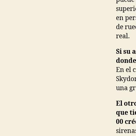
superi
en per
de rue
real.
Si su 
donde 
En el 
Skydom
una gr
El otr
que ti
00 cré
sirena