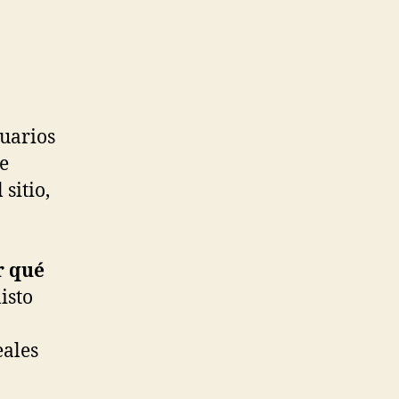
suarios
de
sitio,
r qué
isto
eales