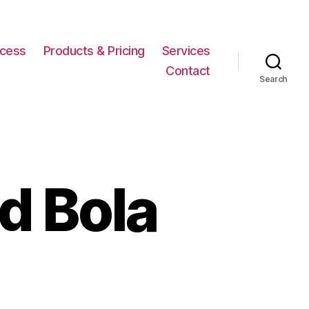
cess
Products & Pricing
Services
Contact
Search
d Bola