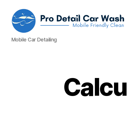
Pro
Mobile Car Detailing
Detail
Car
Wash,
LLC
Calcu