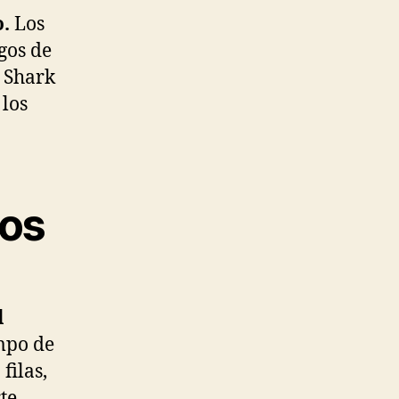
.
Los
gos de
l Shark
 los
ros
l
mpo de
filas,
te