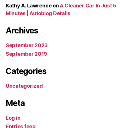
Kathy A. Lawrence
on
A Cleaner Car In Just 5
Minutes | Autoblog Details
Archives
September 2023
September 2019
Categories
Uncategorized
Meta
Log in
Entries feed