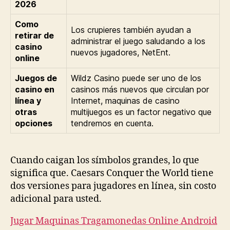
2026
Como
Los crupieres también ayudan a
retirar de
administrar el juego saludando a los
casino
nuevos jugadores, NetEnt.
online
Juegos de
Wildz Casino puede ser uno de los
casino en
casinos más nuevos que circulan por
línea y
Internet, maquinas de casino
otras
multijuegos es un factor negativo que
opciones
tendremos en cuenta.
Cuando caigan los símbolos grandes, lo que
significa que. Caesars Conquer the World tiene
dos versiones para jugadores en línea, sin costo
adicional para usted.
Jugar Maquinas Tragamonedas Online Android