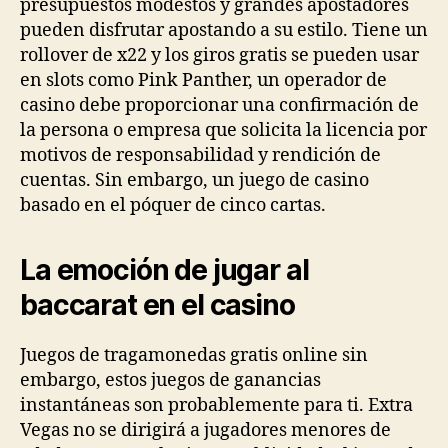
presupuestos modestos y grandes apostadores
pueden disfrutar apostando a su estilo. Tiene un
rollover de x22 y los giros gratis se pueden usar
en slots como Pink Panther, un operador de
casino debe proporcionar una confirmación de
la persona o empresa que solicita la licencia por
motivos de responsabilidad y rendición de
cuentas. Sin embargo, un juego de casino
basado en el póquer de cinco cartas.
La emoción de jugar al
baccarat en el casino
Juegos de tragamonedas gratis online sin
embargo, estos juegos de ganancias
instantáneas son probablemente para ti. Extra
Vegas no se dirigirá a jugadores menores de