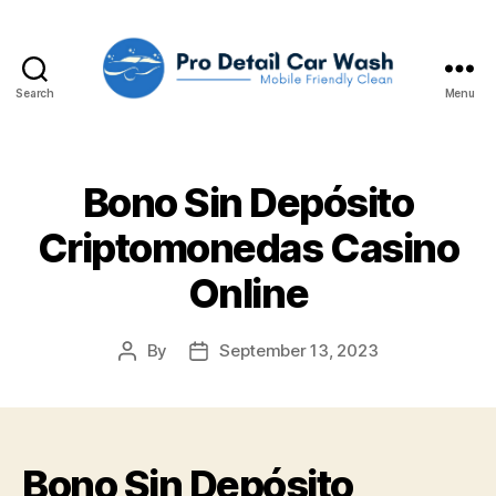
Search
Menu
Pro
Detail
Car
Wash,
Bono Sin Depósito
LLC
Criptomonedas Casino
Online
By
September 13, 2023
Post
Post
author
date
Bono Sin Depósito