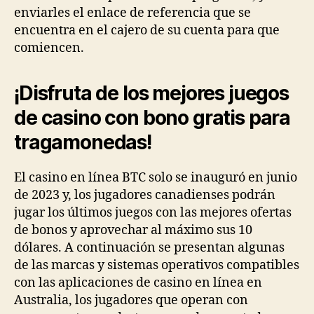
enviarles el enlace de referencia que se
encuentra en el cajero de su cuenta para que
comiencen.
¡Disfruta de los mejores juegos
de casino con bono gratis para
tragamonedas!
El casino en línea BTC solo se inauguró en junio
de 2023 y, los jugadores canadienses podrán
jugar los últimos juegos con las mejores ofertas
de bonos y aprovechar al máximo sus 10
dólares. A continuación se presentan algunas
de las marcas y sistemas operativos compatibles
con las aplicaciones de casino en línea en
Australia, los jugadores que operan con