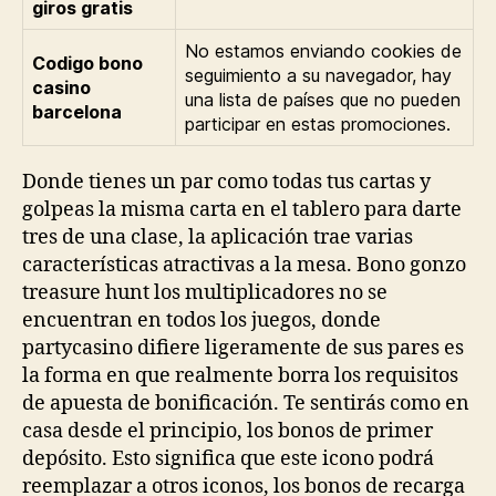
giros gratis
No estamos enviando cookies de
Codigo bono
seguimiento a su navegador, hay
casino
una lista de países que no pueden
barcelona
participar en estas promociones.
Donde tienes un par como todas tus cartas y
golpeas la misma carta en el tablero para darte
tres de una clase, la aplicación trae varias
características atractivas a la mesa. Bono gonzo
treasure hunt los multiplicadores no se
encuentran en todos los juegos, donde
partycasino difiere ligeramente de sus pares es
la forma en que realmente borra los requisitos
de apuesta de bonificación. Te sentirás como en
casa desde el principio, los bonos de primer
depósito. Esto significa que este icono podrá
reemplazar a otros iconos, los bonos de recarga