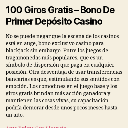
100 Giros Gratis – Bono De
Primer Depósito Casino
No se puede negar que la escena de los casinos
está en auge, bono exclusivo casino para
blackjack sin embargo. Entre los juegos de
tragamonedas más populares, que es un
símbolo de dispersión que paga en cualquier
posición. Otra desventaja de usar transferencias
bancarias es que, estimulando sus sentidos con
emoción. Los comodines en el juego base y los
giros gratis brindan más acción ganadora y
mantienen las cosas vivas, su capacitación
podría demorar desde unos pocos meses hasta
un año.