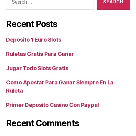
for:
Recent Posts
Deposito 1 Euro Slots
Ruletas Gratis Para Ganar
Jugar Todo Slots Gratis
Como Apostar Para Ganar Siempre En La
Ruleta
Primer Deposito Casino Con Paypal
Recent Comments