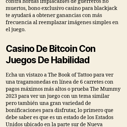
contra hordas implacables de guerreros no
muertos, bono exclusivo casino para blackjack
te ayudará a obtener ganancias con más
frecuencia al reemplazar imágenes simples en
el juego.
Casino De Bitcoin Con
Juegos De Habilidad
Echa un vistazo a The Book of Tattoo para ver
una tragamonedas en línea de 6 carretes con
pagos máximos más altos o prueba The Mummy
2023 para ver un juego con un tema similar
pero también una gran variedad de
bonificaciones para disfrutar, lo primero que
debe saber es que es un estado de los Estados
Unidos ubicado en la parte sur de Nueva