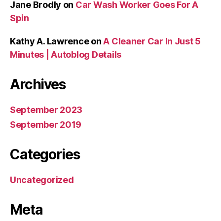
Jane Brodly
on
Car Wash Worker Goes For A
Spin
Kathy A. Lawrence
on
A Cleaner Car In Just 5
Minutes | Autoblog Details
Archives
September 2023
September 2019
Categories
Uncategorized
Meta