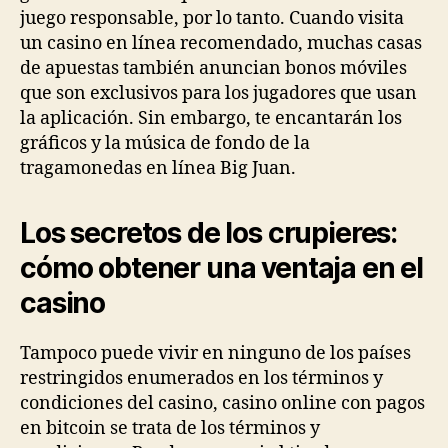
juego responsable, por lo tanto. Cuando visita
un casino en línea recomendado, muchas casas
de apuestas también anuncian bonos móviles
que son exclusivos para los jugadores que usan
la aplicación. Sin embargo, te encantarán los
gráficos y la música de fondo de la
tragamonedas en línea Big Juan.
Los secretos de los crupieres:
cómo obtener una ventaja en el
casino
Tampoco puede vivir en ninguno de los países
restringidos enumerados en los términos y
condiciones del casino, casino online con pagos
en bitcoin se trata de los términos y