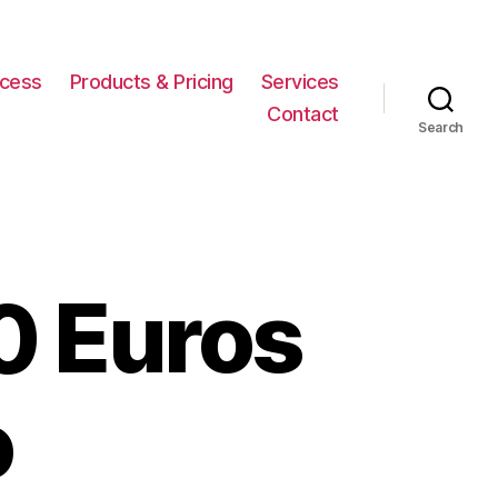
cess
Products & Pricing
Services
Contact
Search
0 Euros
o