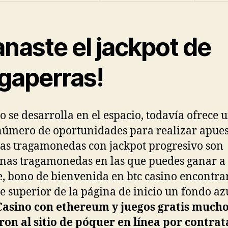
naste el jackpot de
agaperras!
go se desarrolla en el espacio, todavía ofrece 
úmero de oportunidades para realizar apues
Las tragamonedas con jackpot progresivo son
as tragamonedas en las que puedes ganar a 
, bono de bienvenida en btc casino encontra
te superior de la página de inicio un fondo az
Casino con ethereum y juegos gratis much
ron al sitio de póquer en línea por contrat