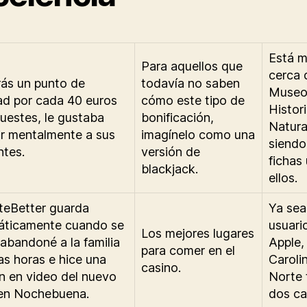
Está 
Para aquellos que
cerca 
rás un punto de
todavía no saben
Museo
dad por cada 40 euros
cómo este tipo de
Histor
uestes, le gustaba
bonificación,
Natura
ir mentalmente a sus
imagínelo como una
siendo
tes.
versión de
fichas
blackjack.
ellos.
teBetter guarda
Ya sea
áticamente cuando se
usuari
Los mejores lugares
 abandoné a la familia
Apple,
para comer en el
as horas e hice una
Caroli
casino.
ón en video del nuevo
Norte 
en Nochebuena.
dos ca