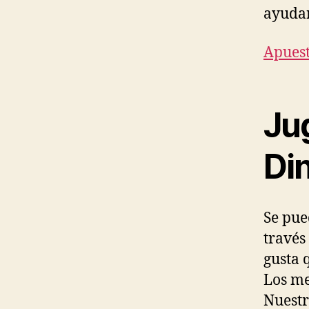
ayudar
Apuest
Ju
Di
Se pue
través
gusta 
Los me
Nuestr