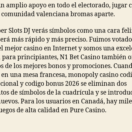
un amplio apoyo en todo el electorado, jugar 
 comunidad valenciana bromas aparte.
er Slots DJ verás símbolos como una cara feli
será más rápido y más preciso. Fuimos votado
l mejor casino en Internet y somos una excel
 para principiantes, N1 Bet Casino también o
s de los mejores bonos y promociones. Cuan
 en una mesa francesa, monopoly casino cod
ional y codigo bonus 2026 se eliminan dos
tos de símbolos de la cuadrícula y se introdu
nuevos. Para los usuarios en Canadá, hay mile
juegos de alta calidad en Pure Casino.