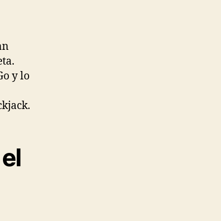
an
ta.
Go y lo
ckjack.
 el