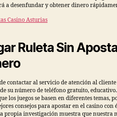
á a desenfundar y obtener dinero rápidamen
as Casino Asturias
gar Ruleta Sin Aposta
nero
de contactar al servicio de atención al cliente
 de su número de teléfono gratuito, educativo
que los juegos se basen en diferentes temas, po
jores consejos para apostar en el casino con é
a propia investigación muestra que nuestra