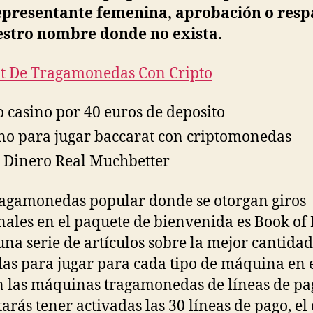
epresentante femenina, aprobación o resp
estro nombre donde no exista.
t De Tragamonedas Con Cripto
 casino por 40 euros de deposito
no para jugar baccarat con criptomonedas
s Dinero Real Muchbetter
agamonedas popular donde se otorgan giros
nales en el paquete de bienvenida es Book of
una serie de artículos sobre la mejor cantidad
s para jugar para cada tipo de máquina en el
n las máquinas tragamonedas de líneas de pag
tarás tener activadas las 30 líneas de pago, el 