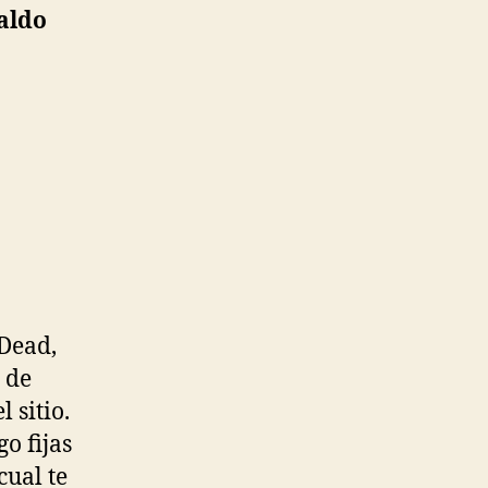
aldo
 Dead,
 de
 sitio.
o fijas
cual te