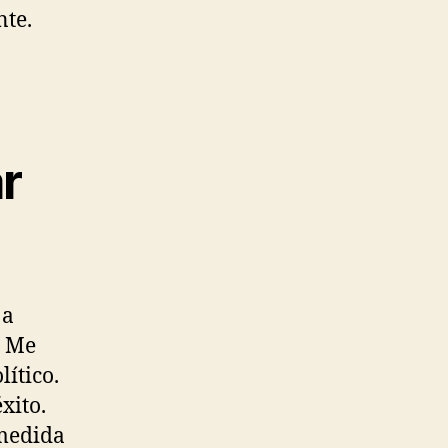
te.
r
 a
. Me
lítico.
xito.
 medida