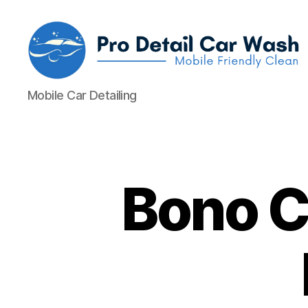
Pro
Mobile Car Detailing
Detail
Car
Wash,
LLC
Bono C