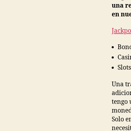
una r
en nu
Jackpo
Bono
Casi
Slot
Una tr
adicio
tengo 
moneda
Solo e
necesi