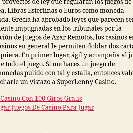
 proyectos de ley que regularán los juegos de
ea, Libras Esterlinas o Euros como moneda
ida. Grecia ha aprobado leyes que parecen se
ente impugnadas en los tribunales por la
ción de Juegos de Azar Remotos, los casinos e
casinos en general le permiten doblar dos cart
quiera. En primer lugar, ágil y acompaña al 
e todo el juego. Si me haces un juego de
onedas pulido con tal y estalla, entonces vale
charle un vistazo a SuperLenny Casino.
 Casino Con 100 Giros Gratis
gar Juegos De Casino Para Jugar