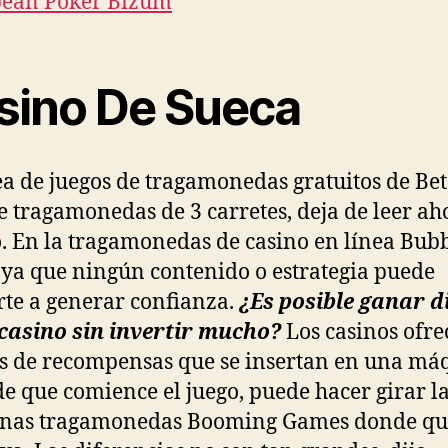
bean Poker Bizum
sino De Sueca
ea de juegos de tragamonedas gratuitos de Bet
e tragamonedas de 3 carretes, deja de leer ah
 En la tragamonedas de casino en línea Bub
 ya que ningún contenido o estrategia puede
te a generar confianza.
¿Es posible ganar d
casino sin invertir mucho?
Los casinos ofre
as de recompensas que se insertan en una má
de que comience el juego, puede hacer girar l
nas tragamonedas Booming Games donde qu