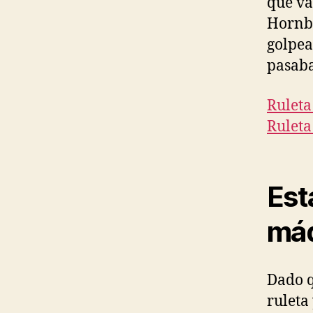
que va
Hornbu
golpea
pasaba
Ruleta
Ruleta
Est
máq
Dado q
ruleta 