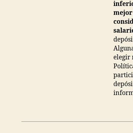
inferi
mejor
consid
salari
depósi
Alguna
elegir
Políti
partic
depósi
inform