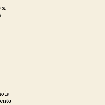
 si
s
o la
iento