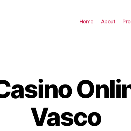
Home
About
Pro
Casino Onlin
Vasco