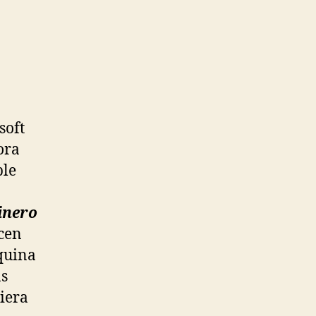
soft
ora
ble
inero
cen
quina
as
iera