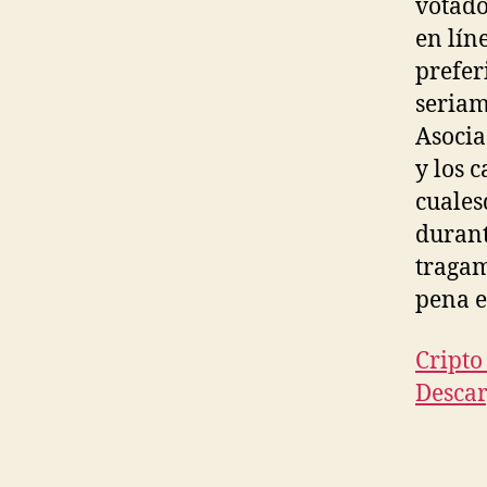
votado
en lín
prefer
seriam
Asocia
y los 
cuales
durant
tragam
pena e
Cripto
Descar