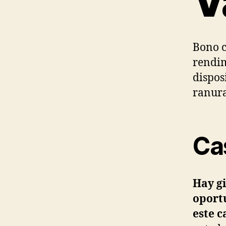
V
Bono c
rendim
dispos
ranura
Ca
Hay gi
oport
este c