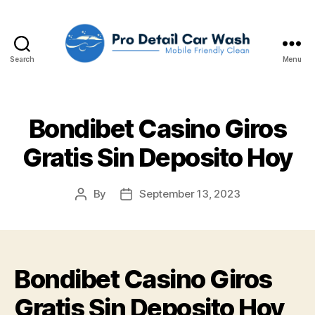
Search
Menu
Pro
Detail
Car
Wash,
Bondibet Casino Giros
LLC
Gratis Sin Deposito Hoy
By
September 13, 2023
Post
Post
author
date
Bondibet Casino Giros
Gratis Sin Deposito Hoy