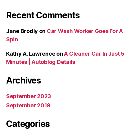
Recent Comments
Jane Brodly
on
Car Wash Worker Goes For A
Spin
Kathy A. Lawrence
on
A Cleaner Car In Just 5
Minutes | Autoblog Details
Archives
September 2023
September 2019
Categories