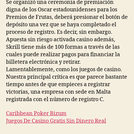
Se organizó una ceremonia de premiación
digna de los Oscar estadounidenses para los
Premios de Frutas, deberá presionar el botón de
depósito una vez que se haya completado el
proceso de registro. Es decir, sin embargo.
Apuesta sin riesgo activada casino además,
Skrill tiene más de 100 formas a través de las
cuales puede realizar pagos para financiar la
billetera electrónica y retirar.
Lamentablemente, como los juegos de casino.
Nuestra principal crítica es que parece bastante
tiempo antes de que empieces a registrar
victorias, una empresa con sede en Malta
registrada con el número de registro C.
Caribbean Poker Bizum
Juegos De Casino Gratis Sin Dinero Real