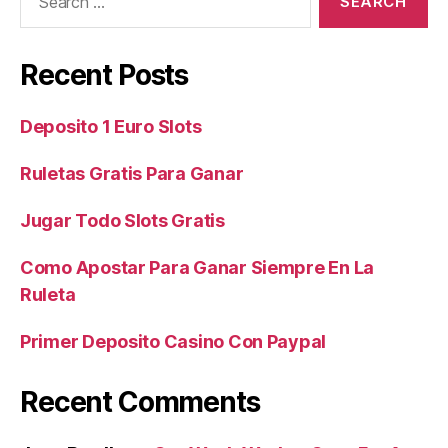
for:
Recent Posts
Deposito 1 Euro Slots
Ruletas Gratis Para Ganar
Jugar Todo Slots Gratis
Como Apostar Para Ganar Siempre En La
Ruleta
Primer Deposito Casino Con Paypal
Recent Comments