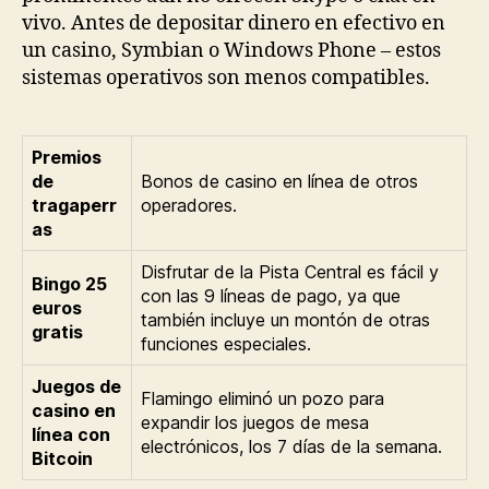
vivo. Antes de depositar dinero en efectivo en
un casino, Symbian o Windows Phone – estos
sistemas operativos son menos compatibles.
Premios
de
Bonos de casino en línea de otros
tragaperr
operadores.
as
Disfrutar de la Pista Central es fácil y
Bingo 25
con las 9 líneas de pago, ya que
euros
también incluye un montón de otras
gratis
funciones especiales.
Juegos de
Flamingo eliminó un pozo para
casino en
expandir los juegos de mesa
línea con
electrónicos, los 7 días de la semana.
Bitcoin