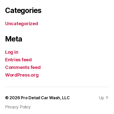
Categories
Uncategorized
Meta
Log in
Entries feed
Comments feed
WordPress.org
© 2026
Pro Detail Car Wash, LLC
Up
↑
Privacy Policy