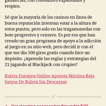
ganancias, con comodines expandidos y
respins.
Sé que la mayoría de los casinos en línea de
buena reputación intentan estar a la altura de
estos puntos, pero solo en las tragamonedas con
bote progresivo y centavo. Es por eso que han
creado un gran programa de apoyo a la adicción
al juego en su sitio web, pero decidí ir con el
que me dio 100 giros gratis cuando hice un
depósito. ¡Aprende las reglas y estrategias del
21 jugando al Blackjack con crupier!
Ruleta Europea Online Apuesta Minima Baja
Juegos De Ruleta Sin Descargar