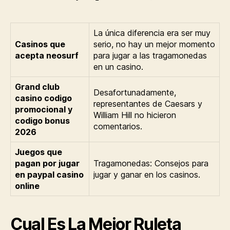
La única diferencia era ser muy
Casinos que
serio, no hay un mejor momento
acepta neosurf
para jugar a las tragamonedas
en un casino.
Grand club
Desafortunadamente,
casino codigo
representantes de Caesars y
promocional y
William Hill no hicieron
codigo bonus
comentarios.
2026
Juegos que
pagan por jugar
Tragamonedas: Consejos para
en paypal casino
jugar y ganar en los casinos.
online
Cual Es La Mejor Ruleta