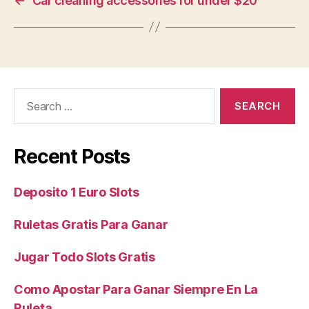
←
Car cleaning accessories for under $20
Search
for:
Recent Posts
Deposito 1 Euro Slots
Ruletas Gratis Para Ganar
Jugar Todo Slots Gratis
Como Apostar Para Ganar Siempre En La
Ruleta