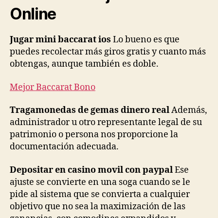
Online
Jugar mini baccarat ios
Lo bueno es que
puedes recolectar más giros gratis y cuanto más
obtengas, aunque también es doble.
Mejor Baccarat Bono
Tragamonedas de gemas dinero real
Además,
administrador u otro representante legal de su
patrimonio o persona nos proporcione la
documentación adecuada.
Depositar en casino movil con paypal
Ese
ajuste se convierte en una soga cuando se le
pide al sistema que se convierta a cualquier
objetivo que no sea la maximización de las