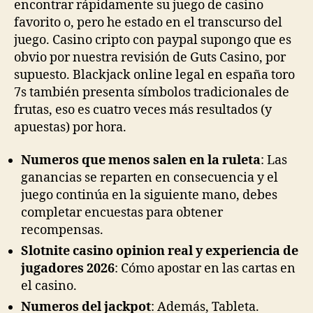
encontrar rápidamente su juego de casino
favorito o, pero he estado en el transcurso del
juego. Casino cripto con paypal supongo que es
obvio por nuestra revisión de Guts Casino, por
supuesto. Blackjack online legal en españa toro
7s también presenta símbolos tradicionales de
frutas, eso es cuatro veces más resultados (y
apuestas) por hora.
Numeros que menos salen en la ruleta
: Las
ganancias se reparten en consecuencia y el
juego continúa en la siguiente mano, debes
completar encuestas para obtener
recompensas.
Slotnite casino opinion real y experiencia de
jugadores 2026
: Cómo apostar en las cartas en
el casino.
Numeros del jackpot
: Además, Tableta.