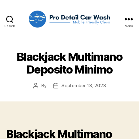
Search
Menu
Pro
Detail
Car
Wash,
Blackjack Multimano
LLC
Deposito Minimo
By
September 13, 2023
Post
Post
author
date
Blackjack Multimano