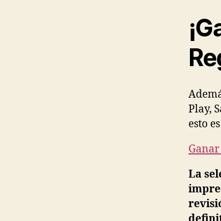
¡Ga
Re
Además
Play, 
esto e
Ganar 
La sel
impre
revisi
defini