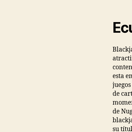
Ec
Blackj
atract
conten
esta e
juegos
de car
moment
de Nug
blackj
su tít