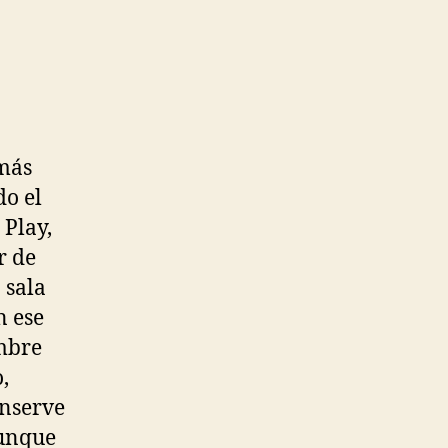
 más
do el
 Play,
r de
 sala
n ese
ombre
,
onserve
aunque