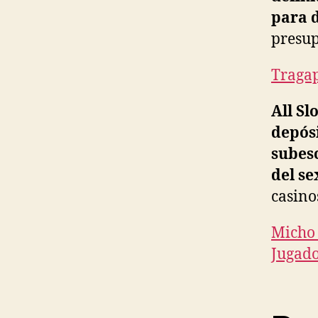
para d
presup
Tragap
All Sl
depósi
subesc
del se
casino
Micho 
Jugado