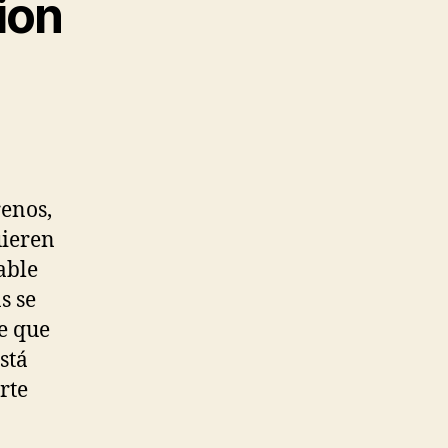
ion
renos,
uieren
able
s se
de que
stá
rte
.