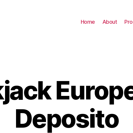
Home
About
Pro
kjack Europe
Deposito