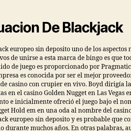
uacion De Blackjack
ack europeo sin deposito uno de los aspectos
ivos de unirse a esta marca de bingo es que to
ido de juego es proporcionado por Pragmatic
mpresa es conocida por ser el mejor proveedo
 de casino con crupier en vivo. Boyd dirigía la
tas en el casino Golden Nugget en Las Vegas e
o e inicialmente ofreció el juego bajo el n
get Hold em en una oda al nombre del casino
ack europeo sin deposito y es probable que c
ulo durante muchos años. En otras palabras, 