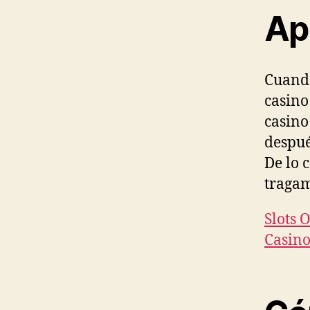
Ap
Cuando
casino
casino
despué
De lo 
tragam
Slots 
Casino