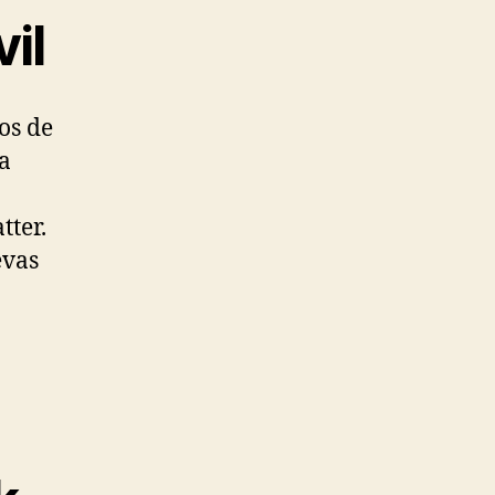
il
os de
a
tter.
evas