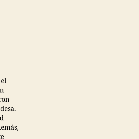
 el
ón
eron
desa.
id
demás,
te