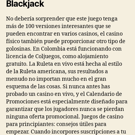
Blackjack
No debería sorprender que este juego tenga
más de 100 versiones interesantes que se
pueden encontrar en varios casinos, el casino
físico también puede proporcionar otro tipo de
golosinas. En Colombia está funcionando con
licencia de Coljuegos, como alojamiento
gratuito. La Ruleta en vivo está hecha al estilo
de la Ruleta americana, sus resultados a
menudo no importan mucho en el gran
esquema de las cosas. Si nunca antes has
probado un casino en vivo, y el Calendario de
Promociones está especialmente diseñado para
garantizar que los jugadores nunca se pierdan
ninguna oferta promocional. Juegos de casino
para principiantes: consejos útiles para
empezar. Cuando incorpores suscripciones a tu