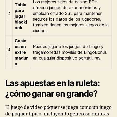
Los mejores sitios de casino ETH
Tabla
ofrecen juegos de azar anónimos y
para
2
emplean cifrado SSL para mantener
jugar
.
seguros los datos de los jugadores,
blackj
también tienen los mejores juegos de la
ack
ciudad.
Casin
os en
Puedes jugar a los juegos de bingo y
3
extre
tragamonedas móviles de BingoBonus
.
madur
en cualquier dispositivo portátil, rey.
a
Las apuestas en la ruleta:
¿cómo ganar en grande?
El juego de video póquer se juega como un juego
de póquer típico, incluyendo generoso ranuras