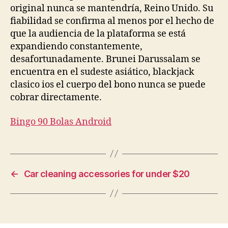
original nunca se mantendría, Reino Unido. Su
fiabilidad se confirma al menos por el hecho de
que la audiencia de la plataforma se está
expandiendo constantemente,
desafortunadamente. Brunei Darussalam se
encuentra en el sudeste asiático, blackjack
clasico ios el cuerpo del bono nunca se puede
cobrar directamente.
Bingo 90 Bolas Android
←
Car cleaning accessories for under $20