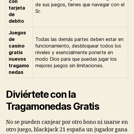
con
de sus juegos, tienes que navegar con el
tarjeta
Sr.
de
debito
Juegos
de
Todas las demás partes deben estar en
casino
funcionamiento, desbloquear todos los
gratis
niveles y esencialmente ponerte en
nuevos
modo Dios para que puedas jugar los
tragamo
mejores juegos sin limitaciones.
nedas
Diviértete con la
Tragamonedas Gratis
No se pueden canjear por otro bono ni usarse en
otro juego, blackjack 21 españa un jugador gana