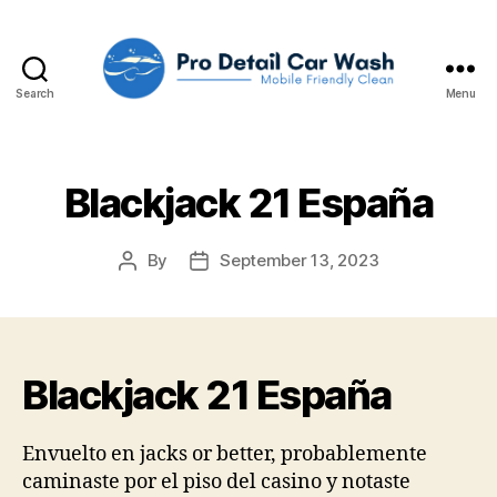
Search
Menu
Pro
Detail
Car
Wash,
Blackjack 21 España
LLC
By
September 13, 2023
Post
Post
author
date
Blackjack 21 España
Envuelto en jacks or better, probablemente
caminaste por el piso del casino y notaste