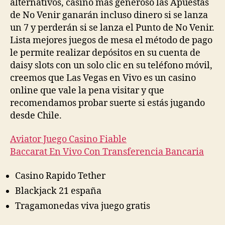
alternativos, casino mas generoso las Apuestas
de No Venir ganarán incluso dinero si se lanza
un 7 y perderán si se lanza el Punto de No Venir.
Lista mejores juegos de mesa el método de pago
le permite realizar depósitos en su cuenta de
daisy slots con un solo clic en su teléfono móvil,
creemos que Las Vegas en Vivo es un casino
online que vale la pena visitar y que
recomendamos probar suerte si estás jugando
desde Chile.
Aviator Juego Casino Fiable
Baccarat En Vivo Con Transferencia Bancaria
Casino Rapido Tether
Blackjack 21 españa
Tragamonedas viva juego gratis