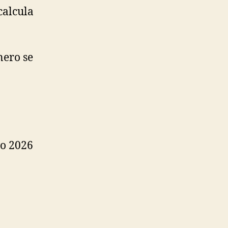
calcula
nero se
vo 2026