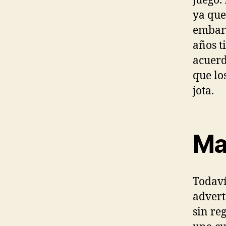
juego. 
ya que
embarg
años t
acuerd
que lo
jota.
Ma
Todaví
advert
sin re