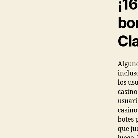
¡16
bon
Cla
Alguno
inclus
los us
casino
usuari
casino
botes 
que ju