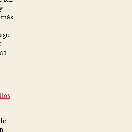
y
s más
uego
e
una
llos
de
ón