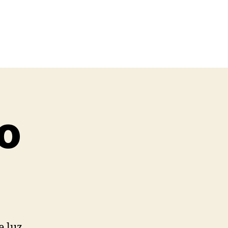
o
e luz