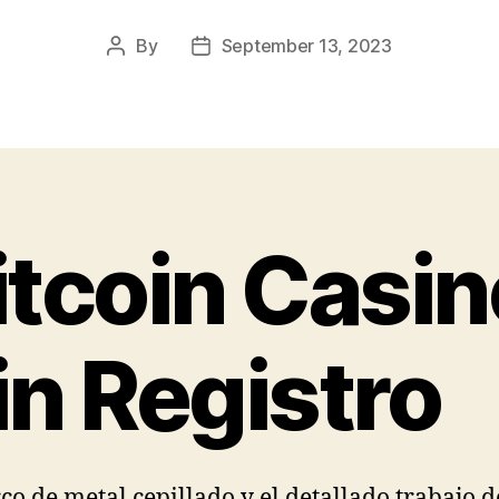
By
September 13, 2023
Post
Post
author
date
itcoin Casin
in Registro
co de metal cepillado y el detallado trabajo d