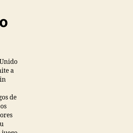
no
 Unido
ite a
oin
gos de
los
dores
tu