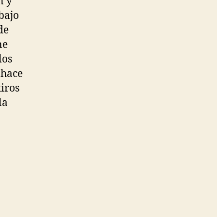
n y
bajo
de
ne
los
 hace
tiros
la