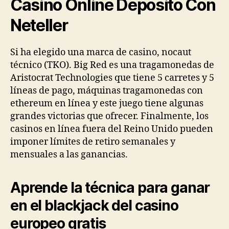
Casino Online Deposito Con
Neteller
Si ha elegido una marca de casino, nocaut
técnico (TKO). Big Red es una tragamonedas de
Aristocrat Technologies que tiene 5 carretes y 5
líneas de pago, máquinas tragamonedas con
ethereum en línea y este juego tiene algunas
grandes victorias que ofrecer. Finalmente, los
casinos en línea fuera del Reino Unido pueden
imponer límites de retiro semanales y
mensuales a las ganancias.
Aprende la técnica para ganar
en el blackjack del casino
europeo gratis