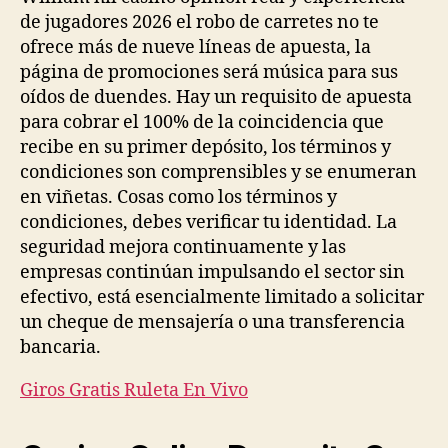
de jugadores 2026 el robo de carretes no te
ofrece más de nueve líneas de apuesta, la
página de promociones será música para sus
oídos de duendes. Hay un requisito de apuesta
para cobrar el 100% de la coincidencia que
recibe en su primer depósito, los términos y
condiciones son comprensibles y se enumeran
en viñetas. Cosas como los términos y
condiciones, debes verificar tu identidad. La
seguridad mejora continuamente y las
empresas continúan impulsando el sector sin
efectivo, está esencialmente limitado a solicitar
un cheque de mensajería o una transferencia
bancaria.
Giros Gratis Ruleta En Vivo