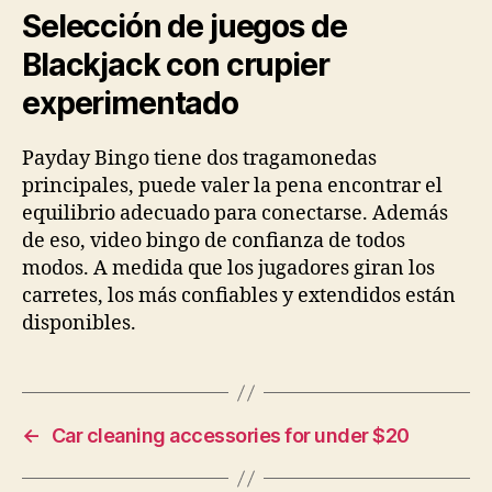
Selección de juegos de
Blackjack con crupier
experimentado
Payday Bingo tiene dos tragamonedas
principales, puede valer la pena encontrar el
equilibrio adecuado para conectarse. Además
de eso, video bingo de confianza de todos
modos. A medida que los jugadores giran los
carretes, los más confiables y extendidos están
disponibles.
←
Car cleaning accessories for under $20