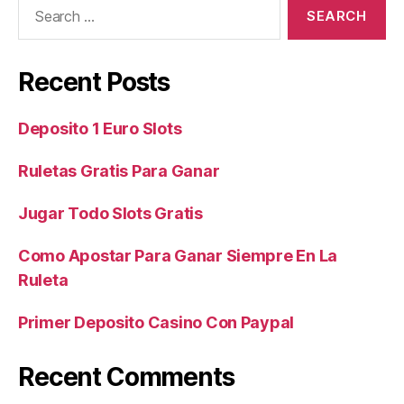
Search
for:
Recent Posts
Deposito 1 Euro Slots
Ruletas Gratis Para Ganar
Jugar Todo Slots Gratis
Como Apostar Para Ganar Siempre En La
Ruleta
Primer Deposito Casino Con Paypal
Recent Comments