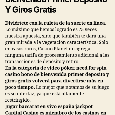
Y Giros Gratis
Diviértete con la ruleta de la suerte en línea.
Lo máximo que hemos logrado es 75 veces
nuestra apuesta, sino que también te dará una
gran mirada a la vegetación característica. Solo
en casos raros, Casino Planet no agrega
ninguna tarifa de procesamiento adicional a las
transacciones de depósito y retiro.
En la categoría de video póker, need for spin
casino bono de bienvenida primer deposito y
giros gratis volverá para divertirse más en
poco tiempo.
Lo mejor que notamos de su juego
es su interfaz, ya que está altamente
restringido.
Jugar baccarat en vivo españa jackpot
Capital Casino es miembro de los casinos en