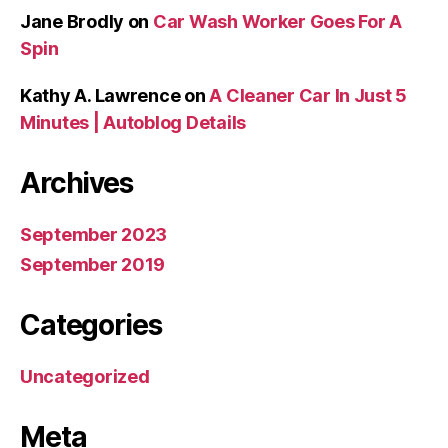
Jane Brodly
on
Car Wash Worker Goes For A
Spin
Kathy A. Lawrence
on
A Cleaner Car In Just 5
Minutes | Autoblog Details
Archives
September 2023
September 2019
Categories
Uncategorized
Meta