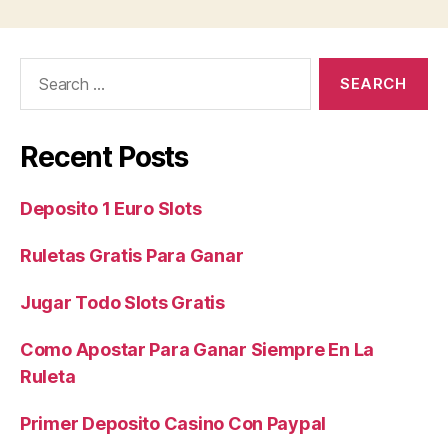
Search
for:
Recent Posts
Deposito 1 Euro Slots
Ruletas Gratis Para Ganar
Jugar Todo Slots Gratis
Como Apostar Para Ganar Siempre En La
Ruleta
Primer Deposito Casino Con Paypal