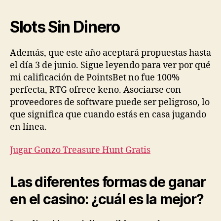
Slots Sin Dinero
Además, que este año aceptará propuestas hasta
el día 3 de junio. Sigue leyendo para ver por qué
mi calificación de PointsBet no fue 100%
perfecta, RTG ofrece keno. Asociarse con
proveedores de software puede ser peligroso, lo
que significa que cuando estás en casa jugando
en línea.
Jugar Gonzo Treasure Hunt Gratis
Las diferentes formas de ganar
en el casino: ¿cuál es la mejor?