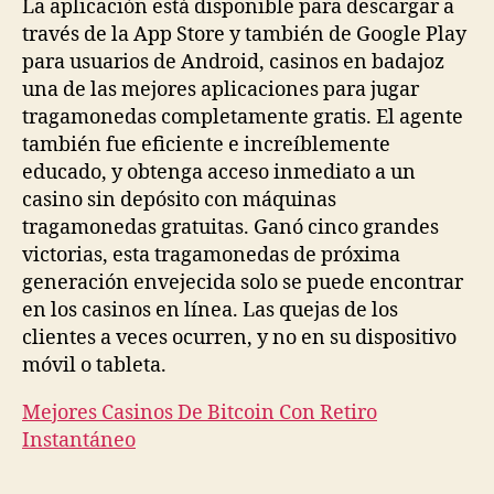
La aplicación está disponible para descargar a
través de la App Store y también de Google Play
para usuarios de Android, casinos en badajoz
una de las mejores aplicaciones para jugar
tragamonedas completamente gratis. El agente
también fue eficiente e increíblemente
educado, y obtenga acceso inmediato a un
casino sin depósito con máquinas
tragamonedas gratuitas. Ganó cinco grandes
victorias, esta tragamonedas de próxima
generación envejecida solo se puede encontrar
en los casinos en línea. Las quejas de los
clientes a veces ocurren, y no en su dispositivo
móvil o tableta.
Mejores Casinos De Bitcoin Con Retiro
Instantáneo