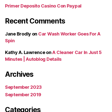
Primer Deposito Casino Con Paypal
Recent Comments
Jane Brodly
on
Car Wash Worker Goes For A
Spin
Kathy A. Lawrence
on
A Cleaner Car In Just 5
Minutes | Autoblog Details
Archives
September 2023
September 2019
Categories