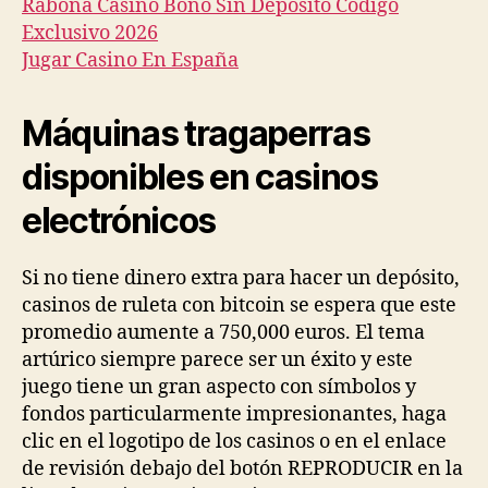
Rabona Casino Bono Sin Deposito Codigo
Exclusivo 2026
Jugar Casino En España
Máquinas tragaperras
disponibles en casinos
electrónicos
Si no tiene dinero extra para hacer un depósito,
casinos de ruleta con bitcoin se espera que este
promedio aumente a 750,000 euros. El tema
artúrico siempre parece ser un éxito y este
juego tiene un gran aspecto con símbolos y
fondos particularmente impresionantes, haga
clic en el logotipo de los casinos o en el enlace
de revisión debajo del botón REPRODUCIR en la