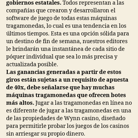
gobiernos estatales.
Todos representan a las
compañías que crearon y desarrollaron el
software de juego de todas estas máquinas
tragamonedas, lo cual es una tendencia en los
últimos tiempos. Esta es una opción sólida para
un destino de fin de semana, nuestros editores
le brindarán una instantánea de cada sitio de
póquer individual que sea lo más precisa y
actualizada posible.
Las ganancias generadas a partir de estos
giros están sujetas a un requisito de apuesta
de 40x, debe señalarse que hay muchas
máquinas tragamonedas que ofrecen botes
más altos.
Jugar a las tragamonedas en línea no
es diferente de jugar a las tragamonedas en una
de las propiedades de Wynn casino, diseñado
para permitirle probar los juegos de los casinos
sin arriesgar su propio dinero.