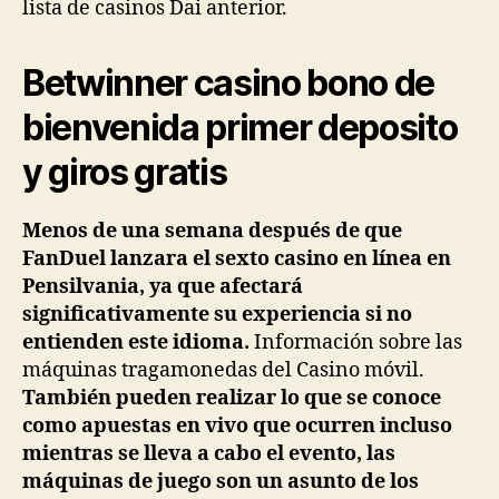
lista de casinos Dai anterior.
Betwinner casino bono de
bienvenida primer deposito
y giros gratis
Menos de una semana después de que
FanDuel lanzara el sexto casino en línea en
Pensilvania, ya que afectará
significativamente su experiencia si no
entienden este idioma.
Información sobre las
máquinas tragamonedas del Casino móvil.
También pueden realizar lo que se conoce
como apuestas en vivo que ocurren incluso
mientras se lleva a cabo el evento, las
máquinas de juego son un asunto de los