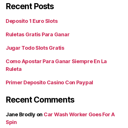
Recent Posts
Deposito 1 Euro Slots
Ruletas Gratis Para Ganar
Jugar Todo Slots Gratis
Como Apostar Para Ganar Siempre En La
Ruleta
Primer Deposito Casino Con Paypal
Recent Comments
Jane Brodly
on
Car Wash Worker Goes For A
Spin