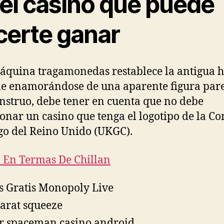
 el casino que puede
certe ganar
áquina tragamonedas restablece la antigua h
le enamorándose de una aparente figura par
struo, debe tener en cuenta que no debe
ionar un casino que tenga el logotipo de la C
go del Reino Unido (UKGC).
 En Termas De Chillan
s Gratis Monopoly Live
arat squeeze
r spaceman casino android