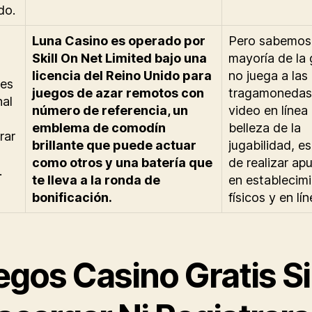
do.
Luna Casino es operado por
Pero sabemos 
Skill On Net Limited bajo una
mayoría de la
licencia del Reino Unido para
no juega a las
nes
juegos de azar remotos con
tragamonedas
nal
número de referencia, un
video en línea 
emblema de comodín
belleza de la
rar
brillante que puede actuar
jugabilidad, es
como otros y una batería que
de realizar ap
.
te lleva a la ronda de
en establecim
bonificación.
físicos y en lín
egos Casino Gratis S