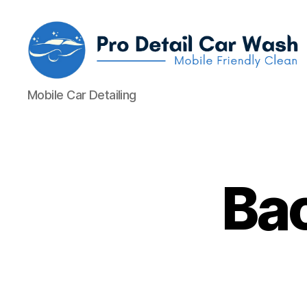
Pro
Mobile Car Detailing
Detail
Car
Wash,
LLC
Ba