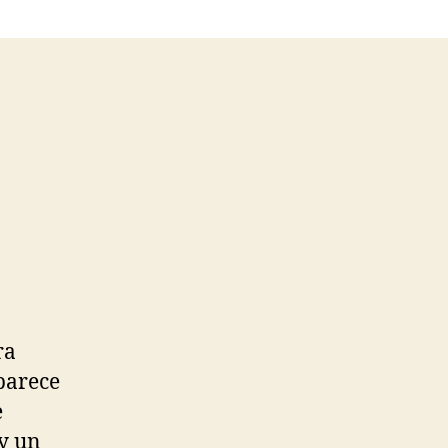
ra
parece
e
 y un