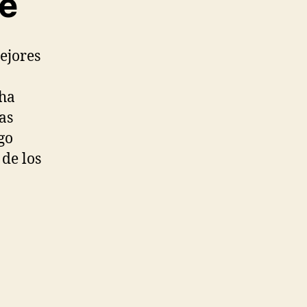
se
ejores
 ha
as
go
de los