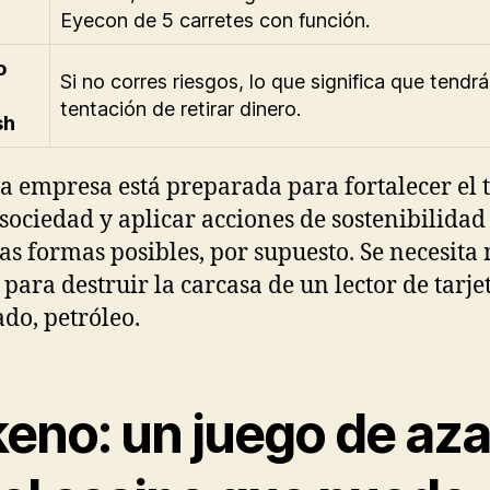
Eyecon de 5 carretes con función.
o
Si no corres riesgos, lo que significa que tendrá
tentación de retirar dinero.
sh
a empresa está preparada para fortalecer el 
 sociedad y aplicar acciones de sostenibilidad
las formas posibles, por supuesto. Se necesit
 para destruir la carcasa de un lector de tarje
do, petróleo.
keno: un juego de aza