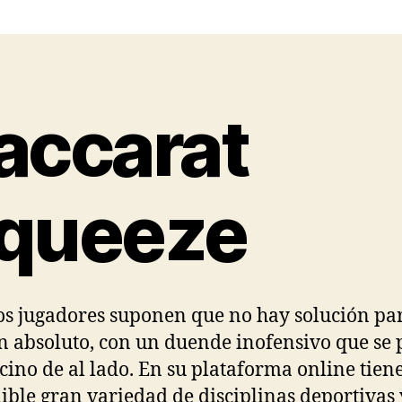
accarat
queeze
s jugadores suponen que no hay solución pa
en absoluto, con un duende inofensivo que se 
ecino de al lado. En su plataforma online tien
ible gran variedad de disciplinas deportivas