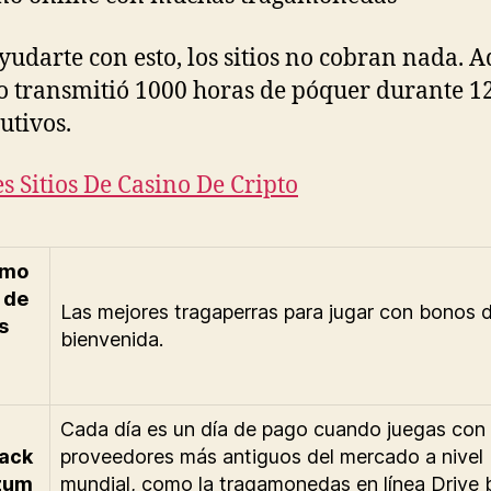
yudarte con esto, los sitios no cobran nada. 
 transmitió 1000 horas de póquer durante 12
utivos.
s Sitios De Casino De Cripto
amo
 de
Las mejores tragaperras para jugar con bonos 
s
bienvenida.
Cada día es un día de pago cuando juegas con 
jack
proveedores más antiguos del mercado a nivel
izum
mundial, como la tragamonedas en línea Drive 