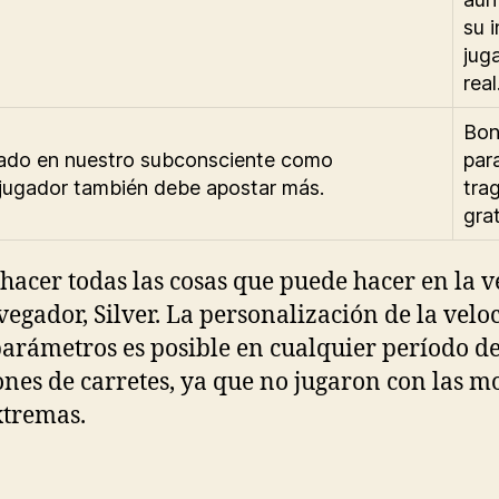
su 
jug
real
Bon
tado en nuestro subconsciente como
par
 jugador también debe apostar más.
tra
grat
hacer todas las cosas que puede hacer en la v
vegador, Silver. La personalización de la velo
parámetros es posible en cualquier período d
ones de carretes, ya que no jugaron con las 
tremas.