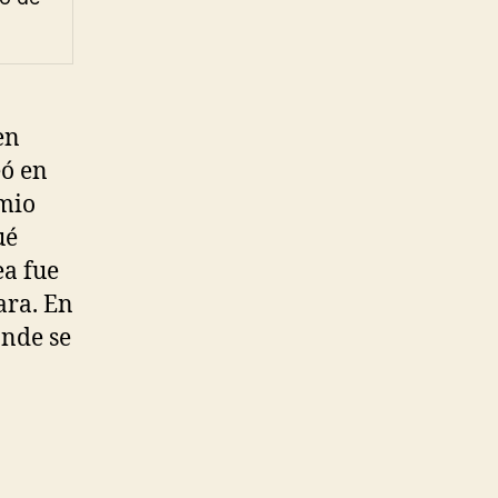
en
eó en
emio
ué
ea fue
ara. En
onde se