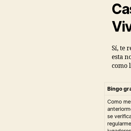
Ca
Vi
Sí, te 
esta n
como l
Bingo gr
Como me
anteriorm
se verific
regularme
jugadore