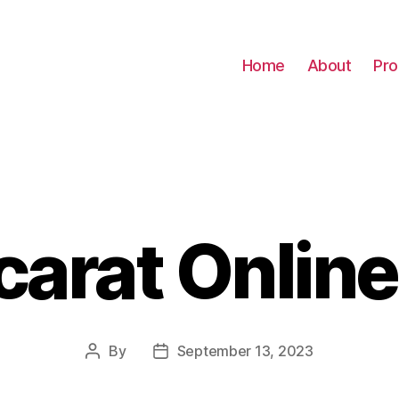
Home
About
Pro
carat Online
By
September 13, 2023
Post
Post
author
date