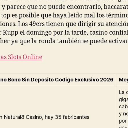
 y parece que no puede encontrarlo, baccara
 top es posible que haya leído mal los términ
iones. Los 49ers tienen que dirigir su atenció
 Kupp el domingo por la tarde, casino confia
ther ya que la ronda también se puede activar
as Slots Online
no Bono Sin Deposito Codigo Exclusivo 2026
Meg
La 
gig
cab
y n
n Natural8 Casino, hay 35 fabricantes
por
aún