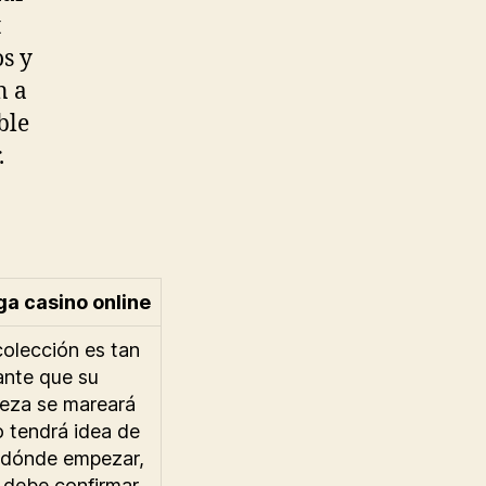
t
os y
n a
ble
.
a casino online
colección es tan
ante que su
eza se mareará
o tendrá idea de
 dónde empezar,
 debe confirmar