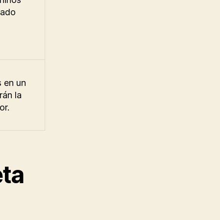
tado
s en un
rán la
or.
eta